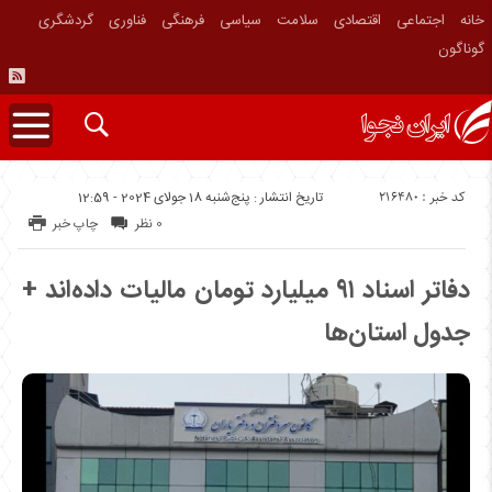
خانه
اجتماعی
اقتصادی
سلامت
سیاسی
فرهنگی
فناوری
گردشگری
گوناگون
کد خبر : 216480
تاریخ انتشار : پنج‌شنبه 18 جولای 2024 - 12:59
0 نظر
چاپ خبر
دفاتر اسناد ۹۱ میلیارد تومان مالیات داده‌اند +
جدول استان‌ها