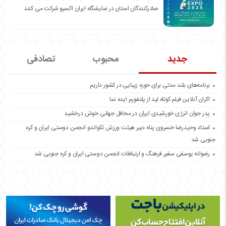
صادرکنندگان استان در نمایشگاه ایران اکسپو شرکت می کنند
جدید
محبوب
تصادفی
برنامه‌های بلند مدتی برای حوزه زیبایی در کشور داریم
اکران آنلاین فیلم کوتاه لید از پلتفورم ایده نما
پدر جوان انرژی خورشیدی ایران در محافل جهانی خوش درخشید
استاد وحیدرضا خسروی پناه دبیر هیئت ورزش تکواندو انجمن دوستی ایران و کره
جنوبی شد
رضوانه یوسفی سفیر فرهنگ و ارتباطات انجمن دوستی ایران و کره جنوبی شد