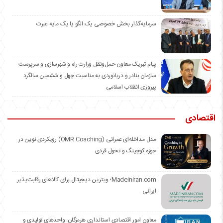
سرمایه‌گذار بخش خصوصی یک الگو یا یک مایه عبرت
️پیام تبریک معاون حمل‌ونقل وزارت راه و شهرسازی و سرپرست
سازمان بنادر و دریانوردی به مناسبت چهل و ششمین سالگرد
پیروزی انقلاب اسلامی
اقتصادی
مدل مداخله‌ای عمرائی (OMR Coaching) رویکردی نوین در
حوزه کوچینگ و تحول فردی
Madeiniran.com؛ ویترین دیجیتال برای کالاهای رقابت‌پذیر
ایرانی
معاون امور اقتصادی استانداری هرمزگان: واحدهای تولیدی و