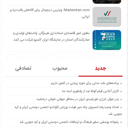
Madeiniran.com؛ ویترین دیجیتال برای کالاهای رقابت‌پذیر
ایرانی
معاون امور اقتصادی استانداری هرمزگان: واحدهای تولیدی و
صادرکنندگان استان در نمایشگاه ایران اکسپو شرکت می کنند
جدید
محبوب
تصادفی
برنامه‌های بلند مدتی برای حوزه زیبایی در کشور داریم
اکران آنلاین فیلم کوتاه لید از پلتفورم ایده نما
پدر جوان انرژی خورشیدی ایران در محافل جهانی خوش درخشید
استاد وحیدرضا خسروی پناه دبیر هیئت ورزش تکواندو انجمن دوستی ایران و کره
جنوبی شد
رضوانه یوسفی سفیر فرهنگ و ارتباطات انجمن دوستی ایران و کره جنوبی شد