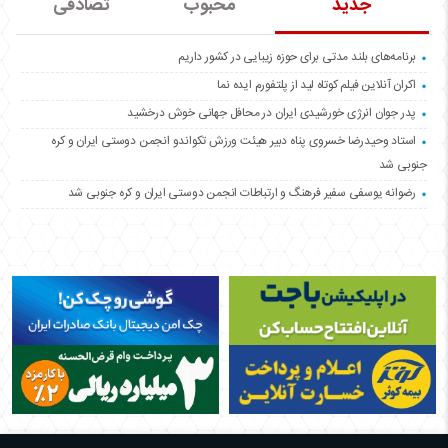
جدید
محبوب
تصادفی
برنامه‌های بلند مدتی برای حوزه زیبایی در کشور داریم
اکران آنلاین فیلم کوتاه لید از پلتفورم ایده نما
پدر جوان انرژی خورشیدی ایران در محافل جهانی خوش درخشید
استاد وحیدرضا خسروی پناه دبیر هیئت ورزش تکواندو انجمن دوستی ایران و کره
جنوبی شد
رضوانه یوسفی سفیر فرهنگ و ارتباطات انجمن دوستی ایران و کره جنوبی شد