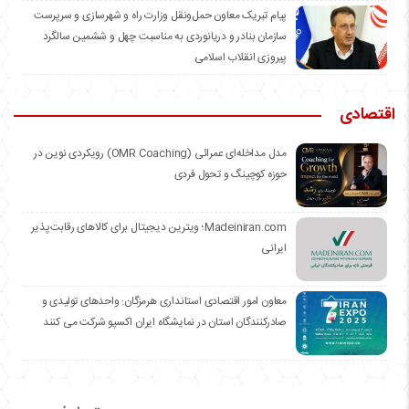
️پیام تبریک معاون حمل‌ونقل وزارت راه و شهرسازی و سرپرست
سازمان بنادر و دریانوردی به مناسبت چهل و ششمین سالگرد
پیروزی انقلاب اسلامی
اقتصادی
مدل مداخله‌ای عمرائی (OMR Coaching) رویکردی نوین در
حوزه کوچینگ و تحول فردی
Madeiniran.com؛ ویترین دیجیتال برای کالاهای رقابت‌پذیر
ایرانی
معاون امور اقتصادی استانداری هرمزگان: واحدهای تولیدی و
صادرکنندگان استان در نمایشگاه ایران اکسپو شرکت می کنند