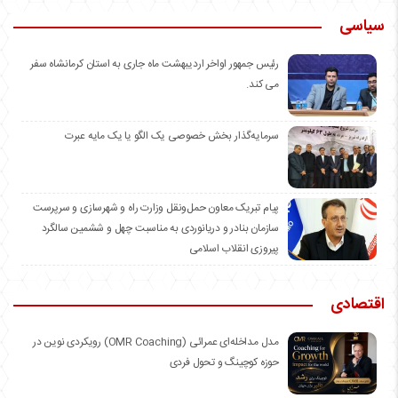
سیاسی
رئیس جمهور اواخر اردیبهشت ماه جاری به استان کرمانشاه سفر
می کند.
سرمایه‌گذار بخش خصوصی یک الگو یا یک مایه عبرت
️پیام تبریک معاون حمل‌ونقل وزارت راه و شهرسازی و سرپرست
سازمان بنادر و دریانوردی به مناسبت چهل و ششمین سالگرد
پیروزی انقلاب اسلامی
اقتصادی
مدل مداخله‌ای عمرائی (OMR Coaching) رویکردی نوین در
حوزه کوچینگ و تحول فردی