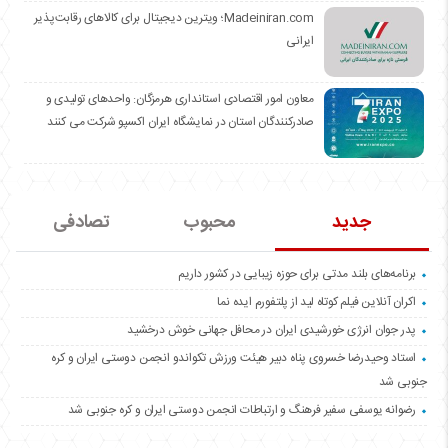
Madeiniran.com؛ ویترین دیجیتال برای کالاهای رقابت‌پذیر
ایرانی
معاون امور اقتصادی استانداری هرمزگان: واحدهای تولیدی و
صادرکنندگان استان در نمایشگاه ایران اکسپو شرکت می کنند
جدید
محبوب
تصادفی
برنامه‌های بلند مدتی برای حوزه زیبایی در کشور داریم
اکران آنلاین فیلم کوتاه لید از پلتفورم ایده نما
پدر جوان انرژی خورشیدی ایران در محافل جهانی خوش درخشید
استاد وحیدرضا خسروی پناه دبیر هیئت ورزش تکواندو انجمن دوستی ایران و کره
جنوبی شد
رضوانه یوسفی سفیر فرهنگ و ارتباطات انجمن دوستی ایران و کره جنوبی شد