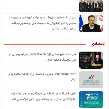
️پیام تبریک معاون حمل‌ونقل وزارت راه و شهرسازی و سرپرست
سازمان بنادر و دریانوردی به مناسبت چهل و ششمین سالگرد
پیروزی انقلاب اسلامی
اقتصادی
مدل مداخله‌ای عمرائی (OMR Coaching) رویکردی نوین در
حوزه کوچینگ و تحول فردی
Madeiniran.com؛ ویترین دیجیتال برای کالاهای رقابت‌پذیر
ایرانی
معاون امور اقتصادی استانداری هرمزگان: واحدهای تولیدی و
صادرکنندگان استان در نمایشگاه ایران اکسپو شرکت می کنند