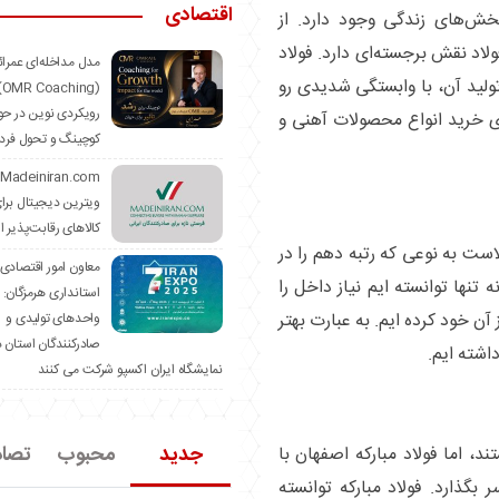
اقتصادی
بخش‌های زندگی وجود دارد. از
اد نقش برجسته‌ای دارد. فولاد
مدل مداخله‌ای عمرا
تولید آن، با وابستگی شدیدی رو
hing)
رویکردی نوین در حو
رای خرید انواع محصولات آهنی و
کوچینگ و تحول فرد
ویترین دیجیتال برا
کالاهای رقابت‌پذیر ا
لاست به نوعی که رتبه دهم را در
معاون امور اقتصادی
 تنها توانسته ایم نیاز داخل را
استانداری هرمزگان:
ز آن خود کرده ایم. به عبارت بهتر
واحدهای تولیدی و
صادرکنندگان استان د
داشته ایم.
نمایشگاه ایران اکسپو شرکت می کنند
جدید
محبوب
تصا
د، اما فولاد مبارکه اصفهان با
بگذارد. فولاد مبارکه توانسته