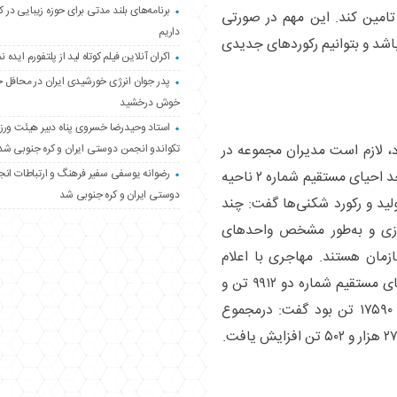
برنامه‌های بلند مدتی برای حوزه زیبایی در 
 تامین کند. این مهم در صورتی
داریم
اشد و بتوانیم رکورد‌های جدیدی
اکران آنلاین فیلم کوتاه لید از پلتفورم ایده نم
پدر جوان انرژی خورشیدی ایران در محافل 
خوش درخشید
استاد وحیدرضا خسروی پناه دبیر هیئت ور
رد، لازم است مدیران مجموعه در
تکواندو انجمن دوستی ایران و کره جنوبی شد
رضوانه یوسفی سفیر فرهنگ و ارتباطات ان
این زمینه توضیح دهند. یوسف مهاجری مدیر واحد احیای مستقیم شماره ۲ ناحیه
دوستی ایران و کره جنوبی شد
لید و رکورد شکنی‌ها گفت: چند
زی و به‌طور مشخص واحد‌های
ازمان هستند. مهاجری با اعلام
اینکه اول فروردین ۱۴۰۳ میزان تولید در واحد احیای مستقیم شماره دو ۹۹۱۲ تن و
میزان تولید در واحد احیای مستقیم شماره یک ۱۷۵۹۰ تن بود گفت: درمجموع