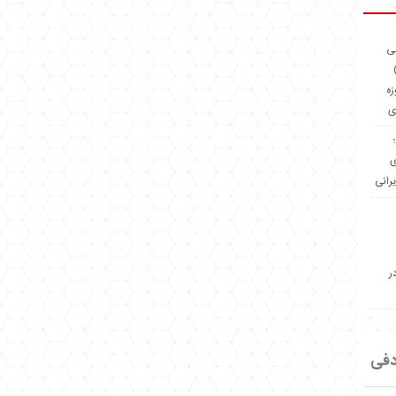
ئی
(OMR Coac
زه
ی
Madeiniran.com؛
ی
یرانی
ر
دفی