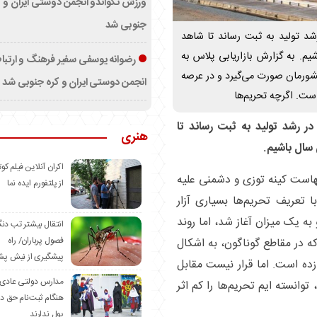
ورزش تکواندو انجمن دوستی ایران و ک
جنوبی شد
رشد تولید به ثبت رساند تا شاهد
م. به گزارش بازاریابی پلاس به
رضوانه یوسفی سفیر فرهنگ و ارتب
کشورمان صورت می‌گیرد و در عرصه
انجمن دوستی ایران و کره جنوبی شد
ست. اگرچه تحریم‌ها
در رشد تولید به ثبت رساند تا
هنری
سال باشیم.
اکران آنلاین فیلم کوت
الهاست کینه توزی و دشمنی علیه
از پلتفورم ایده نما
تعریف تحریم‌ها بسیاری آزار
ه یک میزان آغاز شد، اما روند
انتقال بیشتر تب دن
فصول پرباران/ راه
ه در مقاطع گوناگون، به اشکال
پیشگیری از نیش پش
زده است. اما قرار نیست مقابل
مدارس دولتی عادی
توانسته ایم تحریم‌ها را کم اثر
هنگام ثبت‌نام حق د
پول ندارند