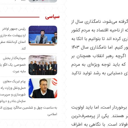
سیاسی
 گرفته می‌شود، نامگذاری سال از
رئیس جمهور اواخر
 از ناحیه اقتصاد به مردم کشور
اردیبهشت ماه جاری 
 کرده اند تا بتوانیم با اتکا به
استان کرمانشاه سفر
توان داخل، از موانع گسترده ناشی از تحریم‌ها عبور کنیم. اما نامگذاری سال ۱۴۰۳
کند.
گرچه رهبر انقلاب همچنان بر
سرمایه‌گذار بخش
که باید توجه ویژه‌ای به مردم
خصوصی یک الگو یا
مایه عبرت
ی دستیابی به رشد تولید تاکید
️پیام تبریک معاون
حمل‌ونقل وزارت راه 
شهرسازی و سرپرست
سازمان بنادر و دریان
برخوردار است، اما باید اولویت
به مناسبت چهل و ششمین سالگرد پیروزی ان
اسلامی
 هستند. یکی از پرمصرف‌ترین
 فولاد است. با نگاهی به اطراف