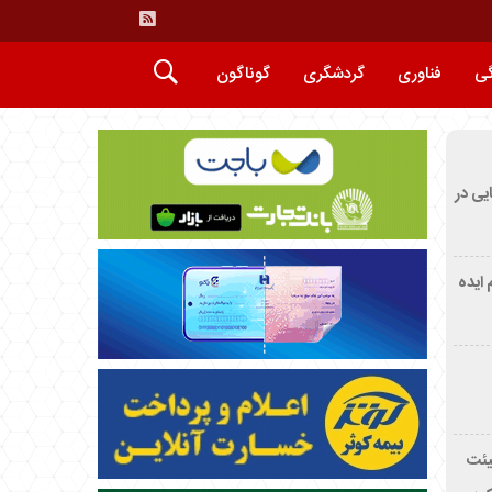
گی
فناوری
گردشگری
گوناگون
ایی در
م ایده
یئت