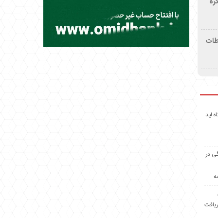
ره
اطات
اه لید
گی در
ه
ریافت