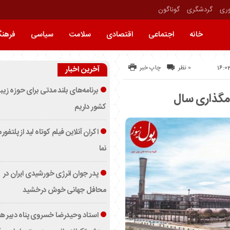
وری
گردشگری
گوناگون
خانه
اجتماعی
اقتصادی
سلامت
سیاسی
فرهن
0 نظر
چاپ خبر
آخرین اخبار
برنامه‌های بلند مدتی برای حوزه زیب
امگذاری سال
کشور داریم
اکران آنلاین فیلم کوتاه لید از پلتفور
نما
پدر جوان انرژی خورشیدی ایران در
محافل جهانی خوش درخشید
استاد وحیدرضا خسروی پناه دبیر ه