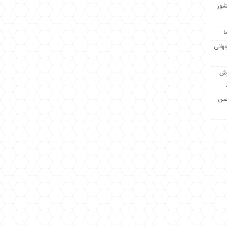
کشور
ا
جهانی
زش
جمن