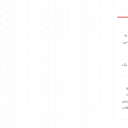
به
 می
 یک
و
وردی
قلاب