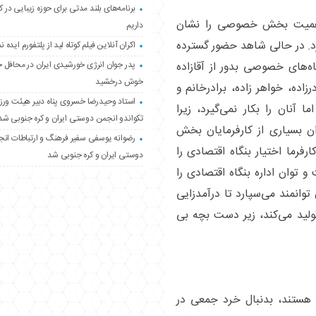
برنامه‌های بلند مدتی برای حوزه زیبایی در 
 اهمیت بخش خصوصی را نشان
داریم
 در حالی شاهد حضور گسترده
اکران آنلاین فیلم کوتاه لید از پلتفورم ایده نم
پدر جوان انرژی خورشیدی ایران در محافل 
اه‌های خصوصی بدور از آقازاده
خوش درخشید
ه، خواهر زاده، برادرخانم و
استاد وحیدرضا خسروی پناه دبیر هیئت ور
ا آنان را بکار نمی‌گیرد، زیرا
تکواندو انجمن دوستی ایران و کره جنوبی شد
ان بسیاری از کارفرمایان بخش
رضوانه یوسفی سفیر فرهنگ و ارتباطات ان
ما اختیار بنگاه اقتصادی را
دوستی ایران و کره جنوبی شد
و توان اداره بنگاه اقتصادی را
توانمند می‌سپارد تا درآمدزایی
تولید می‌کند، زیر دست بچه بی
 هستند، بدنبال خرد جمعی در