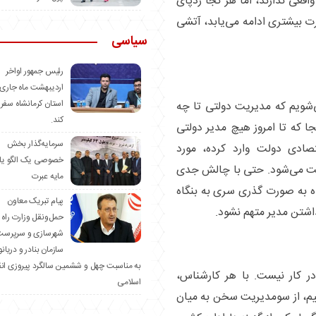
اقعی ندارند، اما هر کجا ردپای
رت بیشتری ادامه می‌یابد، آتشی
سیاسی
رئیس جمهور اواخر
اردیبهشت ماه جاری 
استان کرمانشاه سفر
شویم که مدیریت دولتی تا چه
کند.
نجا که تا امروز هیچ مدیر دولتی
سرمایه‌گذار بخش
تصادی دولت وارد کرده، مورد
خصوصی یک الگو یا
افت می‌شود. حتی با چالش جدی
مایه عبرت
اه به صورت گذری سری به بنگاه
️پیام تبریک معاون
داشتن مدیر متهم نشود.
حمل‌ونقل وزارت راه 
شهرسازی و سرپرست
سازمان بنادر و دریان
به مناسبت چهل و ششمین سالگرد پیروزی ان
در کار نیست. با هر کارشناس،
اسلامی
م، از سومدیریت سخن به میان