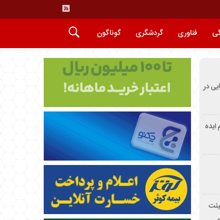
گی
فناوری
گردشگری
گوناگون
ایی در
م ایده
یئت