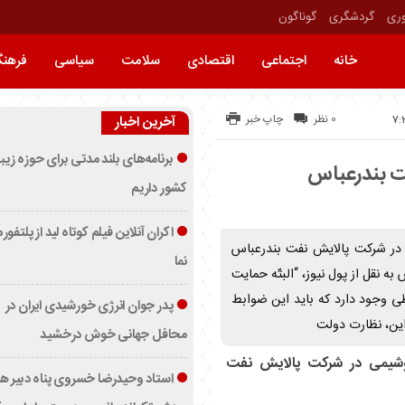
وری
گردشگری
گوناگون
خانه
اجتماعی
اقتصادی
سلامت
سیاسی
فرهن
0 نظر
چاپ خبر
آخرین اخبار
برنامه‌های بلند مدتی برای حوزه زیب
ت بندرعباس
کشور داریم
اکران آنلاین فیلم کوتاه لید از پلتفور
 در شرکت پالایش نفت بندرعباس
نما
 به نقل از پول نیوز، “البتّه حمایت
 وجود دارد که باید این ضوابط
پدر جوان انرژی خورشیدی ایران در
این، نظارت دولت
محافل جهانی خوش درخشید
وشیمی در شرکت پالایش نفت
استاد وحیدرضا خسروی پناه دبیر ه