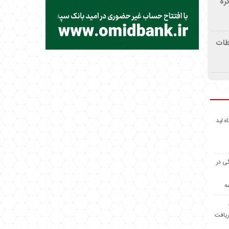
ره
اطات
اه لید
گی در
ه
ریافت