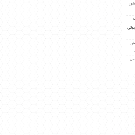
کشور
ا
جهانی
زش
جمن