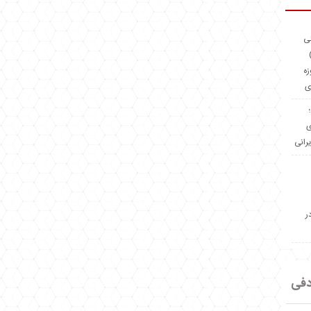
ئی
(OMR Coac
زه
ی
Madeiniran.com؛
ی
یرانی
ر
دفی