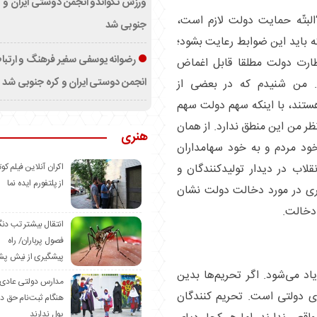
ورزش تکواندو انجمن دوستی ایران و ک
البتّه حمایت دولت لازم است،
جنوبی شد
 باید این ضوابط رعایت بشود؛
رضوانه یوسفی سفیر فرهنگ و ارتب
ظارت دولت مطلقا قابل اغماض
انجمن دوستی ایران و کره جنوبی شد
. من شنیدم که در بعضی از
د، با اینکه سهم دولت سهم
ر من این منطق ندارد. از همان
هنری
 خود مردم و به خود سهامداران
اکران آنلاین فیلم کوت
قلاب در دیدار تولیدکنندگان و
از پلتفورم ایده نما
ری در مورد دخالت دولت نشان
دخالت.
انتقال بیشتر تب دن
فصول پرباران/ راه
پیشگیری از نیش پش
اد می‌شود. اگر تحریم‌ها بدین
مدارس دولتی عادی
ی دولتی است. تحریم کنندگان
هنگام ثبت‌نام حق د
پول ندارند