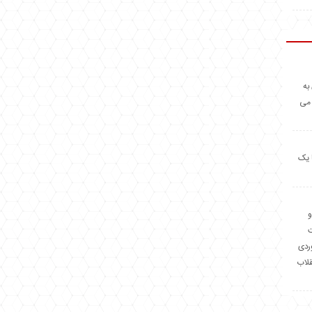
به
 می
 یک
و
وردی
قلاب