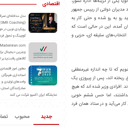
یا یکی از گزینه‌ها اداره کشور،
اقتصادی
د مدیران دولتی از رییس جمهور
مدل مداخله‌ای عمرا
ید رو به رو شده و حتی کار به
hing)
ن آمده، این در حالی است که
رویکردی نوین در حو
انتخاب‌های سلیقه ای، حزبی و
کوچینگ و تحول فرد
ویترین دیجیتال برا
کالاهای رقابت‌پذیر ا
معاون امور اقتصادی
ویم که تا چه اندازه غیرمنطقی
استانداری هرمزگان:
ق ریخته اند، پس از پیروزی یک
واحدهای تولیدی و
ند. افرادی وزیر شده اند که هیچ
صادرکنندگان استان د
 نداشتند، اما حس ششم خوبی
نمایشگاه ایران اکسپو شرکت می کنند
ار می‌آید و در ستاد همان فرد
جدید
محبوب
تصا