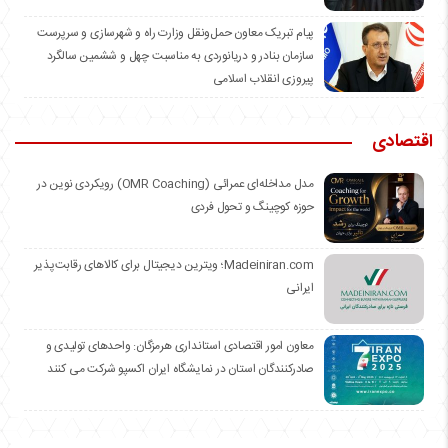
️پیام تبریک معاون حمل‌ونقل وزارت راه و شهرسازی و سرپرست
سازمان بنادر و دریانوردی به مناسبت چهل و ششمین سالگرد
پیروزی انقلاب اسلامی
اقتصادی
مدل مداخله‌ای عمرائی (OMR Coaching) رویکردی نوین در
حوزه کوچینگ و تحول فردی
Madeiniran.com؛ ویترین دیجیتال برای کالاهای رقابت‌پذیر
ایرانی
معاون امور اقتصادی استانداری هرمزگان: واحدهای تولیدی و
صادرکنندگان استان در نمایشگاه ایران اکسپو شرکت می کنند