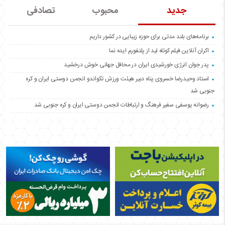
جدید
محبوب
تصادفی
برنامه‌های بلند مدتی برای حوزه زیبایی در کشور داریم
اکران آنلاین فیلم کوتاه لید از پلتفورم ایده نما
پدر جوان انرژی خورشیدی ایران در محافل جهانی خوش درخشید
استاد وحیدرضا خسروی پناه دبیر هیئت ورزش تکواندو انجمن دوستی ایران و کره
جنوبی شد
رضوانه یوسفی سفیر فرهنگ و ارتباطات انجمن دوستی ایران و کره جنوبی شد