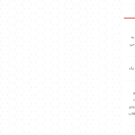
به
 می
 یک
و
وردی
قلاب