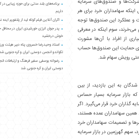
 شرکت‌ها و صندوق‌های سرمایه
برنامه‌های بلند مدتی برای حوزه زیبایی در 
 اینکه سهامداران خرد برای هر
داریم
ت و عملکرد این صندوق‌ها توجه
اکران آنلاین فیلم کوتاه لید از پلتفورم ایده نم
پدر جوان انرژی خورشیدی ایران در محافل 
 می‌خرند، سوم اینکه در معرفی
خوش درخشید
ری از افراد با آن‌ها مشورت
استاد وحیدرضا خسروی پناه دبیر هیئت ور
 روی حمایت این صندوق‌ها حساب
تکواندو انجمن دوستی ایران و کره جنوبی شد
حتی رویش سهام شد.
رضوانه یوسفی سفیر فرهنگ و ارتباطات ان
دوستی ایران و کره جنوبی شد
دگان به این بازدید، از بین
که بازار سرمایه بسیار حساس
 گذاران خرد قرار می‌گیرد. اگر
 همین سهامداران عمده هستند،
نظر‌ها و تصمیمات سهامداران خرد
 سهم گهرزمین در بازار سرمایه