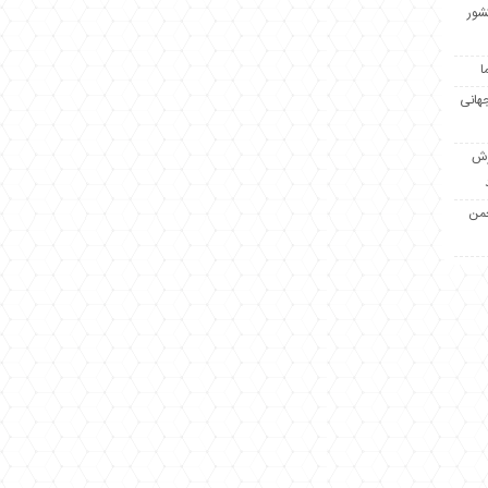
کشور
ا
جهانی
زش
جمن