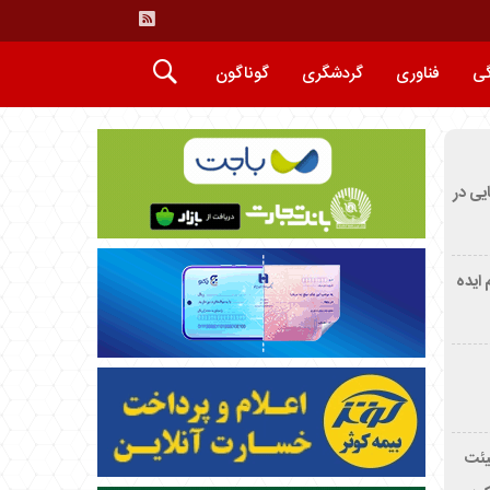
گی
فناوری
گردشگری
گوناگون
ایی در
م ایده
یئت