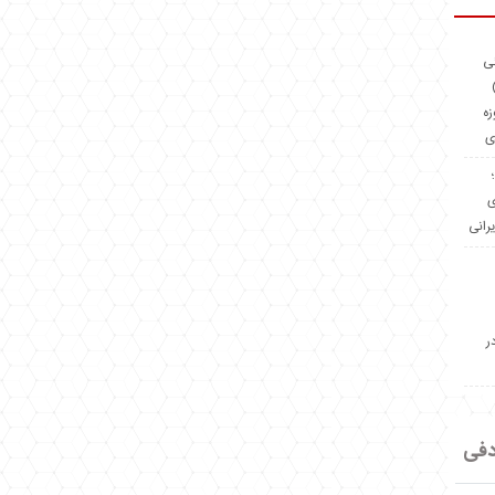
ئی
(OMR Coac
زه
ی
Madeiniran.com؛
ی
یرانی
ر
دفی