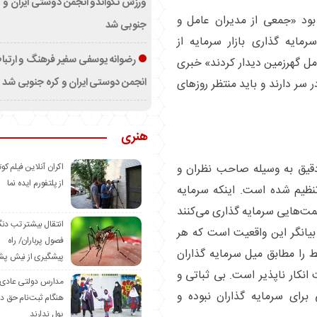
ورزش تکواندو انجمن دوستی ایران و ک
ا بود «جمعی از مدیران عامل و
جنوبی شد
ایه گذاری بازار سرمایه از
رضوانه یوسفی سفیر فرهنگ و ارتب
ل گهرزمین دیدار کردند» خبری
انجمن دوستی ایران و کره جنوبی شد
سر دارند و باید منتظر روز‌های
هنری
اکران آنلاین فیلم کوت
دقیق به وسیله صاحب نظران و
از پلتفورم ایده نما
نظیم شده است. اینکه سرمایه
سمت‌هایی سرمایه گذاری می‌کنند
انتقال بیشتر تب دن
بیانگر این واقعیت است که هر
فصول پرباران/ راه
ط را مطابق میل سرمایه گذاران
پیشگیری از نیش پش
انکار ناپذیر است. بی ثباتی و
مدارس دولتی عادی
برای سرمایه گذاران نبوده و
هنگام ثبت‌نام حق د
پول ندارند