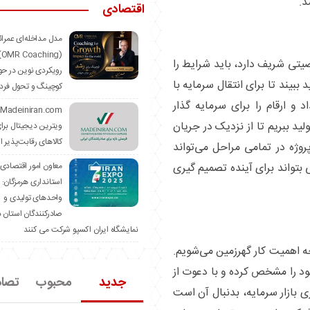
د.
اقتصادی
مدل مداخله‌ای عمرا
hing)
صیتی شریف دارد، باید شرایط را
رویکردی نوین در حو
 ببیند تا برای انتقال سرمایه با
کوچینگ و تحول فرد
 و ارقام را برای سرمایه گذار
ولید ببریم تا از نزدیک در جریان
ویترین دیجیتال برا
کالاهای رقابت‌پذیر ا
روژه در تمامی مراحل می‌تواند
معاون امور اقتصادی
 بتواند برای آینده تصمیم گیری
استانداری هرمزگان:
واحدهای تولیدی و
صادرکنندگان استان د
نمایشگاه ایران اکسپو شرکت می کنند
جه اهمیت کار گهرزمین می‌شویم.
را مشخص کرده و با دعوت از
جدید
محبوب
تصا
 بازار سرمایه، بدنبال آن است