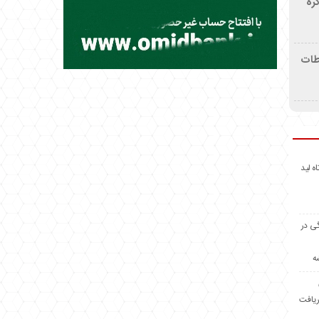
ره
اطات
اه لید
گی در
ه
ریافت