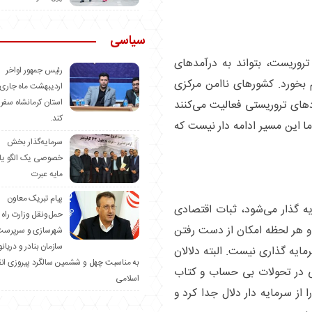
سیاسی
وریست، بتواند به درآمد‌های
رئیس جمهور اواخر
بخورد. کشور‌های ناامن مرکزی
اردیبهشت ماه جاری 
استان کرمانشاه سفر
‌های تروریستی فعالیت می‌کنند
کند.
ا این مسیر ادامه دار نیست که
سرمایه‌گذار بخش
خصوصی یک الگو یا
مایه عبرت
️پیام تبریک معاون
 گذار می‌شود، ثبات اقتصادی
حمل‌ونقل وزارت راه 
و هر لحظه امکان از دست رفتن
شهرسازی و سرپرست
سازمان بنادر و دریان
ایه گذاری نیست. البته دلالان
به مناسبت چهل و ششمین سالگرد پیروزی ان
ی در تحولات بی حساب و کتاب
اسلامی
 از سرمایه دار دلال جدا کرد و