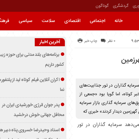
وری
گردشگری
گوناگون
خانه
اجتماعی
اقتصادی
سلامت
سیاسی
فرهن
0 نظر
چاپ خبر
آخرین اخبار
برنامه‌های بلند مدتی برای حوزه زیب
هرزمین
کشور داریم
اکران آنلاین فیلم کوتاه لید از پلتفور
رمایه گذاران در تور جذابیت‌های
نما
بر کوتاه، اما گویا بود «جمعی از
های سرمایه گذاری بازار سرمایه
پدر جوان انرژی خورشیدی ایران در
گهرزمین دیدار کردند» خبری که
محافل جهانی خوش درخشید
ی‌دهد سرمایه گذاران در تور
استاد وحیدرضا خسروی پناه دبیر ه