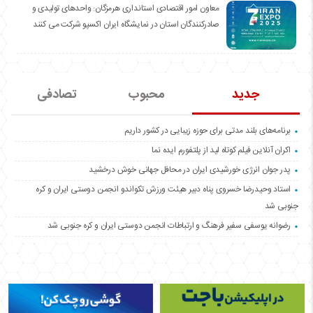
معاون امور اقتصادی استانداری هرمزگان: واحدهای تولیدی و
صادرکنندگان استان در نمایشگاه ایران اکسپو شرکت می کنند
جدید
محبوب
تصادفی
برنامه‌های بلند مدتی برای حوزه زیبایی در کشور داریم
اکران آنلاین فیلم کوتاه لید از پلتفورم ایده نما
پدر جوان انرژی خورشیدی ایران در محافل جهانی خوش درخشید
استاد وحیدرضا خسروی پناه دبیر هیئت ورزش تکواندو انجمن دوستی ایران و کره
جنوبی شد
رضوانه یوسفی سفیر فرهنگ و ارتباطات انجمن دوستی ایران و کره جنوبی شد