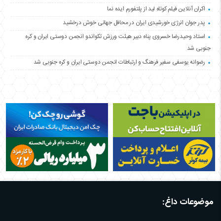
اکران آنلاین فیلم کوتاه لید از پلتفورم ایده نما
پدر جوان انرژی خورشیدی ایران در محافل جهانی خوش درخشید
استاد وحیدرضا خسروی پناه دبیر هیئت ورزش تکواندو انجمن دوستی ایران و کره
جنوبی شد
رضوانه یوسفی سفیر فرهنگ و ارتباطات انجمن دوستی ایران و کره جنوبی شد
موضوعات داغ: