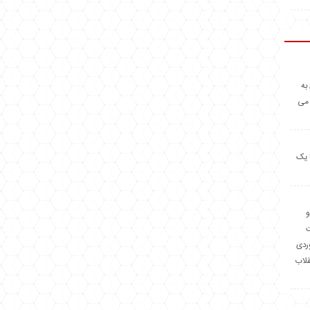
به
 می
 یک
و
وردی
قلاب