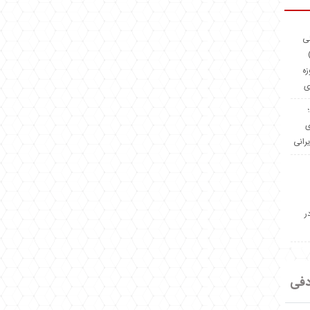
ئی
(OMR Coac
زه
ی
Madeiniran.com؛
ی
یرانی
ر
دفی