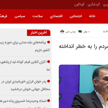
وری
گردشگری
گوناگون
خانه
اجتماعی
اقتصادی
سلامت
سیاسی
فرهن
0 نظر
چاپ خبر
آخرین اخبار
برنامه‌های بلند مدتی برای حوزه زیب
دم را به خطر انداخته
کشور داریم
اکران آنلاین فیلم کوتاه لید از پلتفور
نما
پدر جوان انرژی خورشیدی ایران در
محافل جهانی خوش درخشید
استاد وحیدرضا خسروی پناه دبیر ه