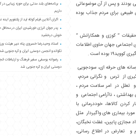
ی بودند و پس از آن موضوعاتی
برنامه‌های بلند مدتی برای حوزه زیبایی در 
داریم
ی طبیعی برای مردم جذاب بوده
اکران آنلاین فیلم کوتاه لید از پلتفورم ایده نم
پدر جوان انرژی خورشیدی ایران در محافل 
حقیقات ” کوزی و همکارانش ”
خوش درخشید
ی اجتماعی جهان حاوی اطلاعات
استاد وحیدرضا خسروی پناه دبیر هیئت ور
تکواندو انجمن دوستی ایران و کره جنوبی شد
۱ بوده است .
رضوانه یوسفی سفیر فرهنگ و ارتباطات ان
رسانه های حرفه ای، سودجویی
دوستی ایران و کره جنوبی شد
ری از ترس و نگرانی مردم،
 تعلل در امر سلامت مردم ،
بهداشتی ، ناآرامی اجتماعی و
 کردن کالاها، خوددرمانی با
مورد بیماری های واگیردار مثل
د مجازی پایین، غفلت نخبگان،
م و تعارض در اطلاع رسانی،