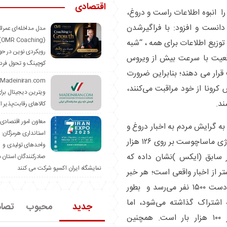
اقتصادی
ا انبوه اطلاعات راست و دروغ،
انست و افزود: با فراگیرشدن
مدل مداخله‌ای عمرا
hing)
 توزیع اطلاعات برای همه ، “شبه
رویکردی نوین در حو
اقعیت با سرعت بیش از ویروس
کوچینگ و تحول فرد
قرار می دهند؛ بنابراین ضرورت
 کرونا از خود مراقبت می‌کنند،
ویترین دیجیتال برا
د.
کالاهای رقابت‌پذیر ا
معاون امور اقتصادی
ه گرایش مردم به اخبار دروغ و
استانداری هرمزگان:
فیک گفت: نتیجه پژوهش ۱۱ ساله موسسه تکنولوژی ماساچوست بر روی ۱۲۶ هزار
واحدهای تولیدی و
ه در توییتر سابق (ایکس )نشان داده که
صادرکنندگان استان د
نمایشگاه ایران اکسپو شرکت می کنند
ز نشر فیک‌نیوز ۷۰ درصد بیشتر از اخبار واقعی است؛ هر خبر
واقعی در حدود ۶ برابر دیرتر از هر فیک‌نیوز به دست ۱۵۰۰ نفر می‌رسد و بطور
قعی به ندرت توسط ۱۰۰۰ نفر به اشتراک گذاشته می‌شود، اما
جدید
محبوب
تصا
اشتراک گذاری محبوب‌ترین فیک‌نیوز بیش از ۱۰۰ هزار بار است. همچنین