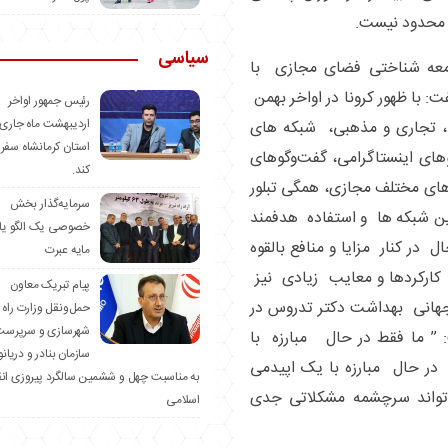
سیاسی
معه شناختی فضای مجازی با
 با ظهور کرونا در اواخر بهمن
رئیس جمهور اواخر
اردیبهشت ماه جاری 
ی، تجاری و مذهبی، شبکه های
استان کرمانشاه سفر
وهای اینستاگرامی، گفت‌وگوهای
کند.
های مختلف مجازی، همگی تبلور
سرمایه‌گذار بخش
به این شبکه ها و استفاده هدفمند
خصوصی یک الگو یا
ل در کنار مزایا و منافع بالقوه
مایه عبرت
 کارکردها و معایب زیادی نیز
️پیام تبریک معاون
جهانی بهداشت دکتر تدروس در
حمل‌ونقل وزارت راه 
شهرسازی و سرپرست
تی مونیخ در ۱۵ فوریه ۲۰۲۰ گفت: ” ما فقط در حال مبارزه با
سازمان بنادر و دریان
؛ بلکه همزمان در حال مبارزه با یک اپیدمی
به مناسبت چهل و ششمین سالگرد پیروزی ان
‌تواند سرچشمه مشکلاتی جدی
اسلامی