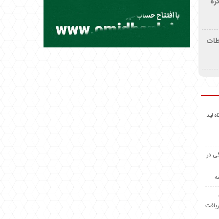
ره
اطات
اه لید
گی در
ه
ریافت