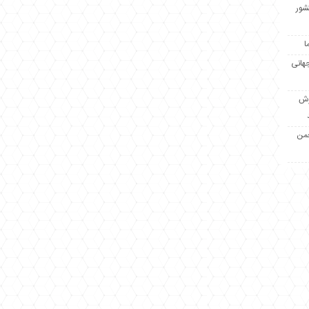
کشور
ا
جهانی
زش
جمن