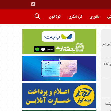
گی
فناوری
گردشگری
گوناگون
ایی در
م ایده
یئت