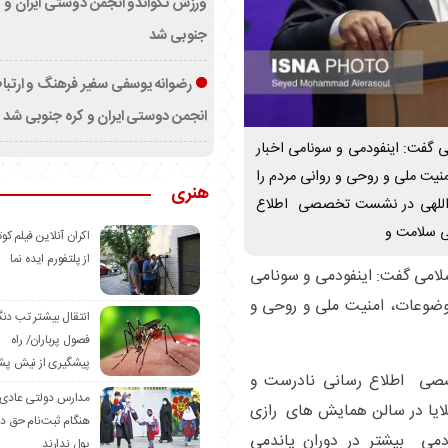
ورزش تکواندو انجمن دوستی ایران و ک
جنوبی شد
رضوانه یوسفی سفیر فرهنگ و ارتب
انجمن دوستی ایران و کره جنوبی شد
ی گفت: اینفودمی و سونامی اخبار
نیت ملی و روحی و روانی مردم را
هنری
نصراللهی در نشست تخصصی اطلاع
ی سلامت و
اکران آنلاین فیلم کوت
از پلتفورم ایده نما
سلامی گفت: اینفودمی و سونامی
موضوعات، امنیت ملی و روحی و
انتقال بیشتر تب دن
فصول پرباران/ راه
پیشگیری از نیش پش
خصصی اطلاع رسانی نادرست و
مدارس دولتی عادی
بلایا در سالن همایش های رازی
هنگام ثبت‌نام حق د
ودمی بیشتر در دوران پاندمی
پول ندارند