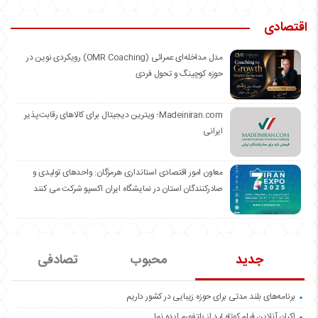
اقتصادی
مدل مداخله‌ای عمرائی (OMR Coaching) رویکردی نوین در
حوزه کوچینگ و تحول فردی
Madeiniran.com؛ ویترین دیجیتال برای کالاهای رقابت‌پذیر
ایرانی
معاون امور اقتصادی استانداری هرمزگان: واحدهای تولیدی و
صادرکنندگان استان در نمایشگاه ایران اکسپو شرکت می کنند
جدید
محبوب
تصادفی
برنامه‌های بلند مدتی برای حوزه زیبایی در کشور داریم
اکران آنلاین فیلم کوتاه لید از پلتفورم ایده نما