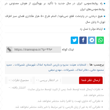
راه روابط‌عمومی ایران در سال جدید با تأکید بر بهره‌گیری از هوش مصنوعی در
روابط‌عمومی‌های ایران
هیچ درختی در پایتخت قطع نمی‌شود/ اتمام طرح ۵۰ هزار هکتاری فضای سبز اطراف
تهران تا پایان سال
ارتباط موثر با نسل زد
لینک کوتاه
برچسب ها :
انتخابات هیئت مدیره و بازرس اتحادیه املاک شهرستان شمیرانات
،
حمید
محمود خانی
،
دفاتر املاک
،
شمیرانات
،
مهدی نجفی
ارسال نظر شما
در انتظار بررسی : 0
مجموع نظرات : 0
انتشار یافته : 0
نظرات ارسال شده توسط شما، پس از تایید توسط مدیران سایت
منتشر خواهد شد.
نظراتی که حاوی تهمت یا افترا باشد منتشر نخواهد شد.
نظراتی که به غیر از زبان فارسی یا غیر مرتبط با خبر باشد منتشر نخواهد شد.