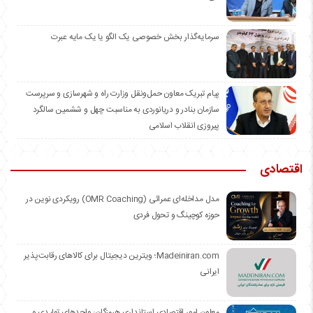
سرمایه‌گذار بخش خصوصی یک الگو یا یک مایه عبرت
️پیام تبریک معاون حمل‌ونقل وزارت راه و شهرسازی و سرپرست
سازمان بنادر و دریانوردی به مناسبت چهل و ششمین سالگرد
پیروزی انقلاب اسلامی
اقتصادی
مدل مداخله‌ای عمرائی (OMR Coaching) رویکردی نوین در
حوزه کوچینگ و تحول فردی
Madeiniran.com؛ ویترین دیجیتال برای کالاهای رقابت‌پذیر
ایرانی
معاون امور اقتصادی استانداری هرمزگان: واحدهای تولیدی و