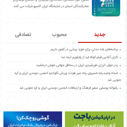
صادرکنندگان استان در نمایشگاه ایران اکسپو شرکت می کنند
جدید
محبوب
تصادفی
برنامه‌های بلند مدتی برای حوزه زیبایی در کشور داریم
اکران آنلاین فیلم کوتاه لید از پلتفورم ایده نما
پدر جوان انرژی خورشیدی ایران در محافل جهانی خوش درخشید
استاد وحیدرضا خسروی پناه دبیر هیئت ورزش تکواندو انجمن دوستی ایران و کره
جنوبی شد
رضوانه یوسفی سفیر فرهنگ و ارتباطات انجمن دوستی ایران و کره جنوبی شد