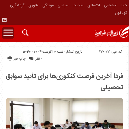
خانه
اجتماعی
اقتصادی
سلامت
سیاسی
فرهنگی
فناوری
گردشگری
گوناگون
کد خبر : 217073
تاریخ انتشار : شنبه 3 آگوست 2024 - 12:47
0 نظر
چاپ خبر
فردا آخرین فرصت کنکوری‌ها برای تأیید سوابق
تحصیلی