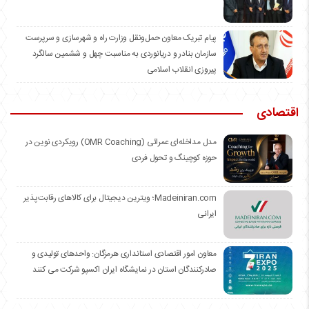
️پیام تبریک معاون حمل‌ونقل وزارت راه و شهرسازی و سرپرست
سازمان بنادر و دریانوردی به مناسبت چهل و ششمین سالگرد
پیروزی انقلاب اسلامی
اقتصادی
مدل مداخله‌ای عمرائی (OMR Coaching) رویکردی نوین در
حوزه کوچینگ و تحول فردی
Madeiniran.com؛ ویترین دیجیتال برای کالاهای رقابت‌پذیر
ایرانی
معاون امور اقتصادی استانداری هرمزگان: واحدهای تولیدی و
صادرکنندگان استان در نمایشگاه ایران اکسپو شرکت می کنند