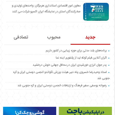
معاون امور اقتصادی استانداری هرمزگان: واحدهای تولیدی و
صادرکنندگان استان در نمایشگاه ایران اکسپو شرکت می کنند
جدید
محبوب
تصادفی
برنامه‌های بلند مدتی برای حوزه زیبایی در کشور داریم
اکران آنلاین فیلم کوتاه لید از پلتفورم ایده نما
پدر جوان انرژی خورشیدی ایران در محافل جهانی خوش درخشید
استاد وحیدرضا خسروی پناه دبیر هیئت ورزش تکواندو انجمن دوستی ایران و کره
جنوبی شد
رضوانه یوسفی سفیر فرهنگ و ارتباطات انجمن دوستی ایران و کره جنوبی شد