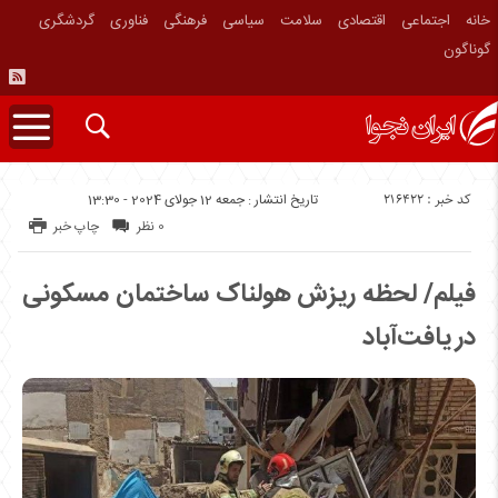
خانه
اجتماعی
اقتصادی
سلامت
سیاسی
فرهنگی
فناوری
گردشگری
گوناگون
کد خبر : 216422
تاریخ انتشار : جمعه 12 جولای 2024 - 13:30
0 نظر
چاپ خبر
فیلم/ لحظه ریزش هولناک ساختمان مسکونی
در یافت‌آباد