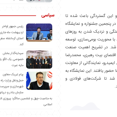
سیاسی
 این گستردگی باعث شده تا
در پنجمین جشنواره و نمایشگاه
رئیس جمهور اواخر
ستگی و نزدیک شدن به روز‌های
اردیبهشت ماه جاری 
استان کرمانشاه سفر
 با محوریت بومی‌سازی، توسعه
کند.
ار شد. در تشریح اهمیت صنعت
سرمایه‌گذار بخش
اقتصای بیت رهبری، محمدرضا
خصوصی یک الگو یا
یمیدرو، نمایندگانی از معاونت
مایه عبرت
حضور یافتند. این نمایشگاه به
️پیام تبریک معاون
ر شد تا شرکت‌های فولادی و
حمل‌ونقل وزارت راه 
.
شهرسازی و سرپرست
سازمان بنادر و دریان
به مناسبت چهل و ششمین سالگرد پیروزی ان
اسلامی