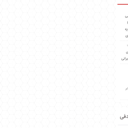
ئی
(OMR Coac
زه
ی
Madeiniran.com؛
ی
یرانی
ر
دفی