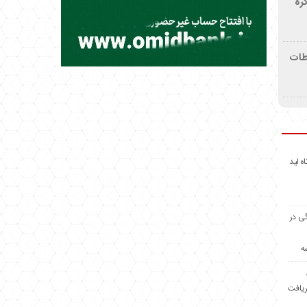
ره
اطات
اه لید
گی در
ه
ریافت