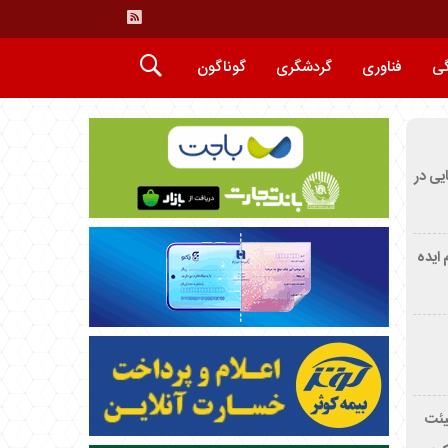
گی
فناوری
گردشگری
گوناگون
ایی در
م ایده
یئت