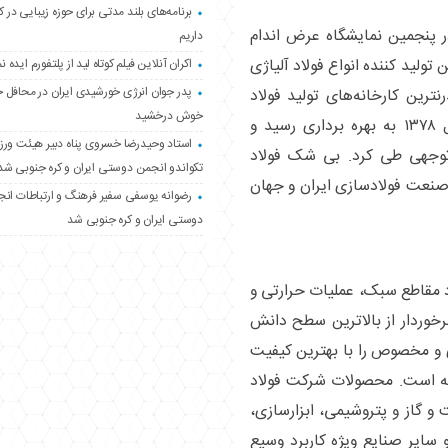
برنامه‌های بلند مدتی برای حوزه زیبایی در 
ر پنجمین نمایشگاه عرض اندام
داریم
 تولید کننده انواع فولاد آلیاژی
اکران آنلاین فیلم کوتاه لید از پلتفورم ایده نم
پدر جوان انرژی خورشیدی ایران در محافل 
ترین کارخانه‌های تولید فولاد
خوش درخشید
آلیاژی دنیا را یدک می‌کشد. شرکتی که در سال ۱۳۷۸ به بهره برداری رسید و
استاد وحیدرضا خسروی پناه دبیر هیئت ور
توجهی طی کرد. بی شک فولاد
تکواندو انجمن دوستی ایران و کره جنوبی شد
ه صنعت فولادسازی ایران و جهان
رضوانه یوسفی سفیر فرهنگ و ارتباطات ان
دوستی ایران و کره جنوبی شد
د مقاطع سبک، عملیات حرارتی و
رخوردار از بالاترین سطح دانش
ی و مخصوص را با بهترین کیفیت
خته است. محصولات شرکت فولاد
و گاز و پتروشیمی، ابزارسازی،
سایر صنایع ویژه کاربرد وسیع