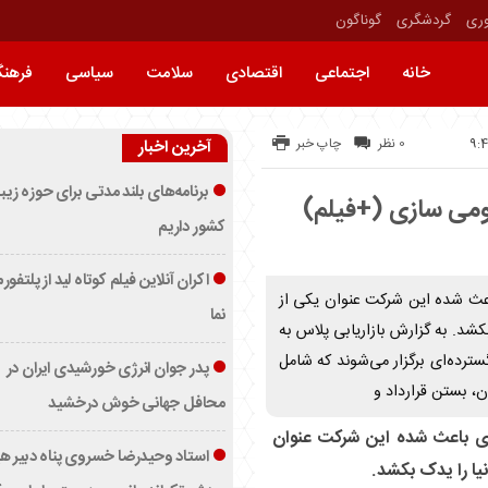
وری
گردشگری
گوناگون
خانه
اجتماعی
اقتصادی
سلامت
سیاسی
فرهن
0 نظر
چاپ خبر
آخرین اخبار
برنامه‌های بلند مدتی برای حوزه زیب
بومی سازی (+فیلم)
کشور داریم
اکران آنلاین فیلم کوتاه لید از پلتفور
اعث شده این شرکت عنوان یکی از
نما
بکشد. به گزارش بازاریابی پلاس به
گسترده‌ای برگزار می‌شوند که شامل
پدر جوان انرژی خورشیدی ایران در
ن، بستن قرارداد و
محافل جهانی خوش درخشید
ازی باعث شده این شرکت عنوان
استاد وحیدرضا خسروی پناه دبیر ه
نیا را یدک بکشد.