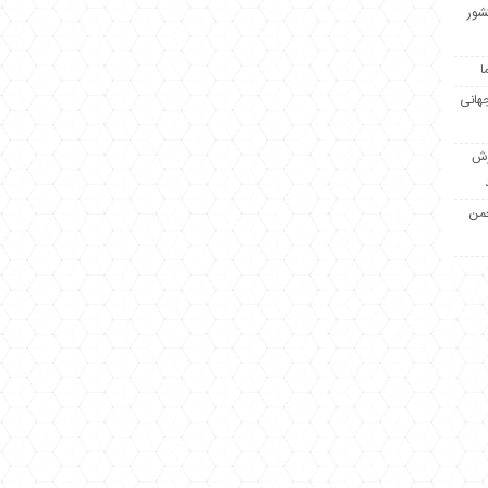
کشور
ا
جهانی
زش
جمن