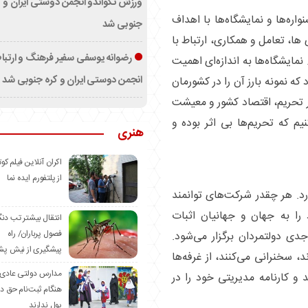
ورزش تکواندو انجمن دوستی ایران و ک
واره‌ها و نمایشگاه‌ها با اهداف
جنوبی شد
 ها، تعامل و همکاری، ارتباط با
رضوانه یوسفی سفیر فرهنگ و ارتب
نمایشگاه‌ها به اندازه‌ای اهمیت
انجمن دوستی ایران و کره جنوبی شد
که نمونه بارز آن را در کشورمان
ر تحریم، اقتصاد کشور و معیشت
نیم که تحریم‌ها بی اثر بوده و
هنری
اکران آنلاین فیلم کوت
از پلتفورم ایده نما
رد. هر چقدر شرکت‌های توانمند
را به جهان و جهانیان اثبات
انتقال بیشتر تب دن
فصول پرباران/ راه
جدی دولتمردان برگزار می‌شود.
پیشگیری از نیش پش
، سخنرانی می‌کنند، از غرفه‌ها
مدارس دولتی عادی
ند و کارنامه مدیریتی خود را در
هنگام ثبت‌نام حق د
پول ندارند