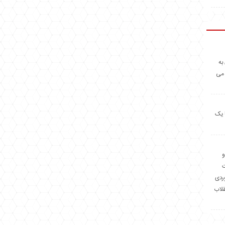
به
 می
 یک
و
وردی
قلاب