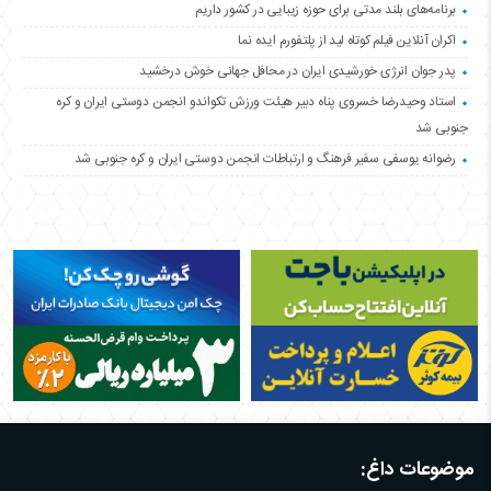
برنامه‌های بلند مدتی برای حوزه زیبایی در کشور داریم
اکران آنلاین فیلم کوتاه لید از پلتفورم ایده نما
پدر جوان انرژی خورشیدی ایران در محافل جهانی خوش درخشید
استاد وحیدرضا خسروی پناه دبیر هیئت ورزش تکواندو انجمن دوستی ایران و کره
جنوبی شد
رضوانه یوسفی سفیر فرهنگ و ارتباطات انجمن دوستی ایران و کره جنوبی شد
موضوعات داغ: