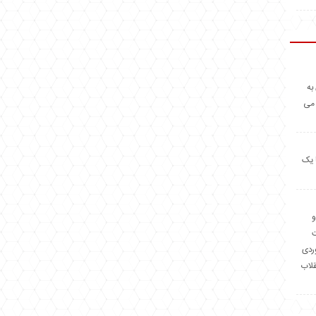
به
 می
 یک
و
وردی
قلاب