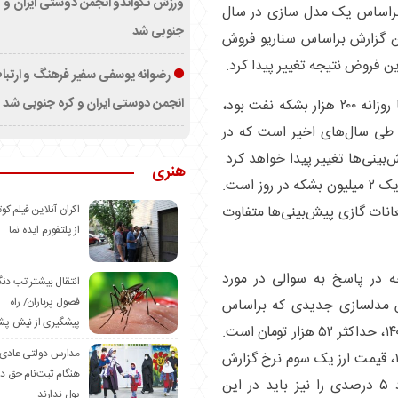
ورزش تکواندو انجمن دوستی ایران و ک
 براساس یک مدل سازی در سال
جنوبی شد
 این گزارش براساس سناریو فروش
رضوانه یوسفی سفیر فرهنگ و ارتب
انجمن دوستی ایران و کره جنوبی شد
وی با تاکید براینکه فرض این گزارش فروش تنها روزانه ۲۰۰ هزار بشکه نفت بود،
طی سال‌های اخیر است که در
پیش‌بینی‌ها تغییر پیدا خواهد کرد.
هنری
در حال حاضر مجموع فروش نفت و میعانات نزدیک ۲ میلیون بشکه در روز است.
اکران آنلاین فیلم کوت
عانات گازی پیش‌بینی‌ها متفاوت
از پلتفورم ایده نما
ه در پاسخ به سوالی در مورد
انتقال بیشتر تب دن
فصول پرباران/ راه
س مدلسازی جدیدی که براساس
پیشگیری از نیش پش
شرایط کنونی انجام شده است، نرخ ارز در سال ۱۴۰۲، حداکثر ۵۲ هزار تومان است.
مدارس دولتی عادی
خروجی مدل تهیه شده نشان میدهد در سال ۱۴۰۶، قیمت ارز یک سوم نرخ گزارش
هنگام ثبت‌نام حق د
قبلی خواهد بود. البته یک ضریب خطای حدود ۵ درصدی را نیز باید در این
پول ندارند