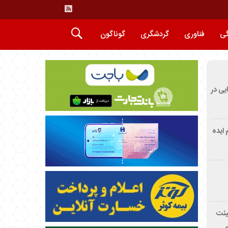
گی
فناوری
گردشگری
گوناگون
ایی در
م ایده
یئت