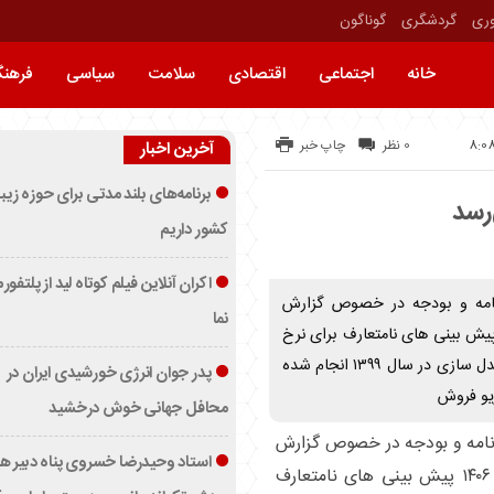
وری
گردشگری
گوناگون
خانه
اجتماعی
اقتصادی
سلامت
سیاسی
فرهن
0 نظر
چاپ خبر
آخرین اخبار
برنامه‌های بلند مدتی برای حوزه زیب
کشور داریم
اکران آنلاین فیلم کوتاه لید از پلتفور
نامه و بودجه در خصوص گزارش
نما
رسمی سازمان برنامه و بودجه که برای سال ۱۴۰۶ پیش بینی های نامتعارف برای نرخ
ارز مطرح کرده بود، گفت: این گزارش براساس یک مدل سازی در سال ۱۳۹۹ انجام شده
پدر جوان انرژی خورشیدی ایران در
یو فروش
محافل جهانی خوش درخشید
نامه و بودجه در خصوص گزارش
استاد وحیدرضا خسروی پناه دبیر ه
غیررسمی سازمان برنامه و بودجه که برای سال ۱۴۰۶ پیش بینی های نامتعارف