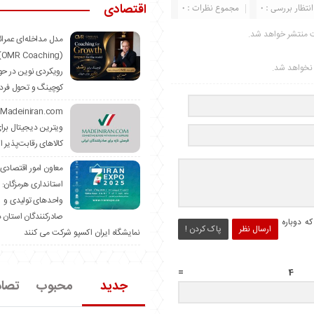
اقتصادی
انتظار بررسی : 0
مجموع نظرات : 0
ت منتشر خواهد شد.
مدل مداخله‌ای عمرا
hing)
ر نخواهد شد.
رویکردی نوین در حو
کوچینگ و تحول فرد
ویترین دیجیتال برا
کالاهای رقابت‌پذیر ا
معاون امور اقتصادی
استانداری هرمزگان:
واحدهای تولیدی و
صادرکنندگان استان د
ه دوباره
ارسال نظر
پاک کردن !
نمایشگاه ایران اکسپو شرکت می کنند
جدید
محبوب
تصا