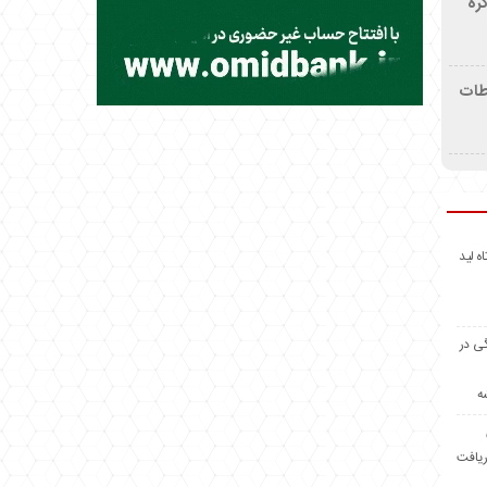
ره
اطات
اه لید
گی در
ه
ریافت