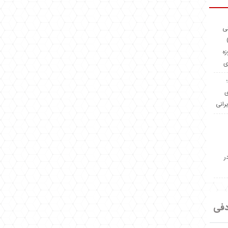
ئی
(OMR Coac
زه
ی
Madeiniran.com؛
ی
یرانی
ر
دفی