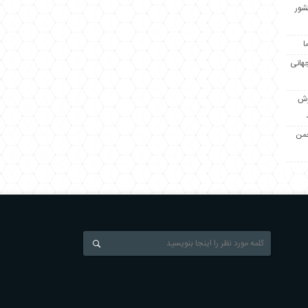
کشور
ا
جهانی
زش
جمن