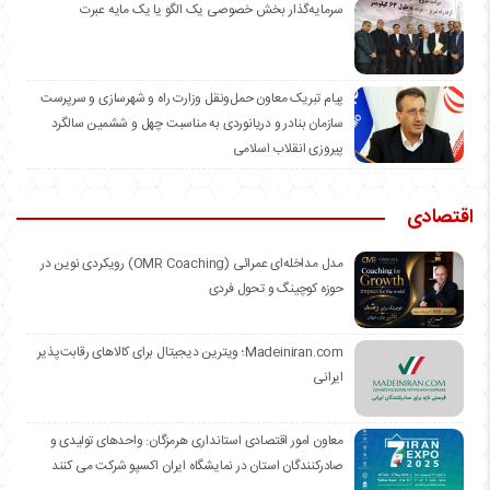
سرمایه‌گذار بخش خصوصی یک الگو یا یک مایه عبرت
️پیام تبریک معاون حمل‌ونقل وزارت راه و شهرسازی و سرپرست
سازمان بنادر و دریانوردی به مناسبت چهل و ششمین سالگرد
پیروزی انقلاب اسلامی
اقتصادی
مدل مداخله‌ای عمرائی (OMR Coaching) رویکردی نوین در
حوزه کوچینگ و تحول فردی
Madeiniran.com؛ ویترین دیجیتال برای کالاهای رقابت‌پذیر
ایرانی
معاون امور اقتصادی استانداری هرمزگان: واحدهای تولیدی و
صادرکنندگان استان در نمایشگاه ایران اکسپو شرکت می کنند