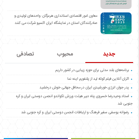
معاون امور اقتصادی استانداری هرمزگان: واحدهای تولیدی و
صادرکنندگان استان در نمایشگاه ایران اکسپو شرکت می کنند
جدید
محبوب
تصادفی
برنامه‌های بلند مدتی برای حوزه زیبایی در کشور داریم
اکران آنلاین فیلم کوتاه لید از پلتفورم ایده نما
پدر جوان انرژی خورشیدی ایران در محافل جهانی خوش درخشید
استاد وحیدرضا خسروی پناه دبیر هیئت ورزش تکواندو انجمن دوستی ایران و کره
جنوبی شد
رضوانه یوسفی سفیر فرهنگ و ارتباطات انجمن دوستی ایران و کره جنوبی شد