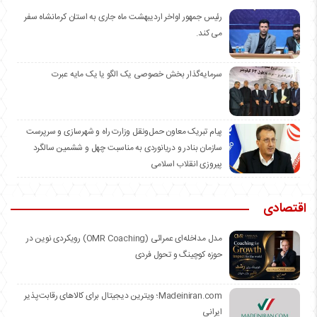
رئیس جمهور اواخر اردیبهشت ماه جاری به استان کرمانشاه سفر
می کند.
سرمایه‌گذار بخش خصوصی یک الگو یا یک مایه عبرت
️پیام تبریک معاون حمل‌ونقل وزارت راه و شهرسازی و سرپرست
سازمان بنادر و دریانوردی به مناسبت چهل و ششمین سالگرد
پیروزی انقلاب اسلامی
اقتصادی
مدل مداخله‌ای عمرائی (OMR Coaching) رویکردی نوین در
حوزه کوچینگ و تحول فردی
Madeiniran.com؛ ویترین دیجیتال برای کالاهای رقابت‌پذیر
ایرانی