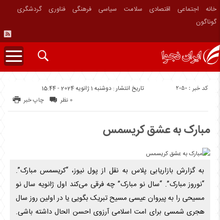
خانه
اجتماعی
اقتصادی
سلامت
سیاسی
فرهنگی
فناوری
گردشگری
گوناگون
کد خبر : 2050
تاریخ انتشار : دوشنبه 1 ژانویه 2024 - 15:44
0 نظر
چاپ خبر
مبارک به عشق کریسمس
به گزارش بازاریابی پلاس به نقل از پول نیوز، “کریسمس مبارک”.
“نوروز مبارک”. “سال نو مبارک” چه فرقی می‌کند اول ژانویه سال نو
مسیحی را به پیروان عیسی مسیح تبریک بگویی یا در اولین روز سال
هجری شمسی برای امت اسلامی آرزوی احسن الحال داشته باشی.