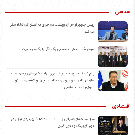
سیاسی
رئیس جمهور اواخر اردیبهشت ماه جاری به استان کرمانشاه سفر
می کند.
سرمایه‌گذار بخش خصوصی یک الگو یا یک مایه عبرت
️پیام تبریک معاون حمل‌ونقل وزارت راه و شهرسازی و سرپرست
سازمان بنادر و دریانوردی به مناسبت چهل و ششمین سالگرد
پیروزی انقلاب اسلامی
اقتصادی
مدل مداخله‌ای عمرائی (OMR Coaching) رویکردی نوین در
حوزه کوچینگ و تحول فردی