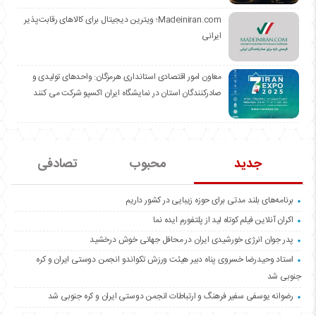
Madeiniran.com؛ ویترین دیجیتال برای کالاهای رقابت‌پذیر
ایرانی
معاون امور اقتصادی استانداری هرمزگان: واحدهای تولیدی و
صادرکنندگان استان در نمایشگاه ایران اکسپو شرکت می کنند
جدید
محبوب
تصادفی
برنامه‌های بلند مدتی برای حوزه زیبایی در کشور داریم
اکران آنلاین فیلم کوتاه لید از پلتفورم ایده نما
پدر جوان انرژی خورشیدی ایران در محافل جهانی خوش درخشید
استاد وحیدرضا خسروی پناه دبیر هیئت ورزش تکواندو انجمن دوستی ایران و کره
جنوبی شد
رضوانه یوسفی سفیر فرهنگ و ارتباطات انجمن دوستی ایران و کره جنوبی شد