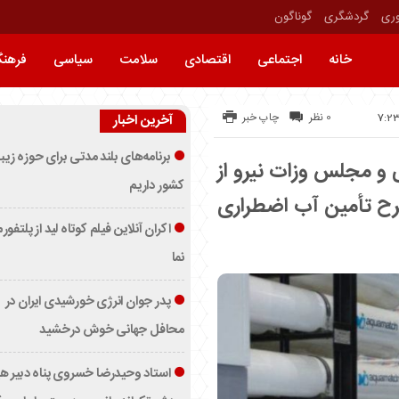
وری
گردشگری
گوناگون
خانه
اجتماعی
اقتصادی
سلامت
سیاسی
فرهن
0 نظر
چاپ خبر
آخرین اخبار
برنامه‌های بلند مدتی برای حوزه زیب
 و مجلس وزات نیرو از
کشور داریم
رمکعبی طرح تأمین آب اضطراری
اکران آنلاین فیلم کوتاه لید از پلتفور
نما
پدر جوان انرژی خورشیدی ایران در
محافل جهانی خوش درخشید
استاد وحیدرضا خسروی پناه دبیر ه