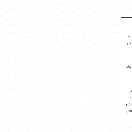
به
 می
 یک
و
وردی
قلاب