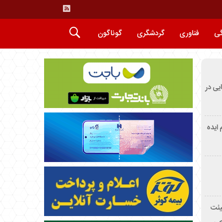
گی
فناوری
گردشگری
گوناگون
ایی در
م ایده
یئت