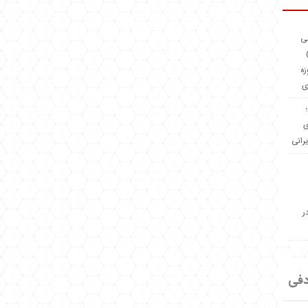
ئی
(OMR Coac
زه
ی
Madeiniran.com؛
ی
یرانی
ر
دفی