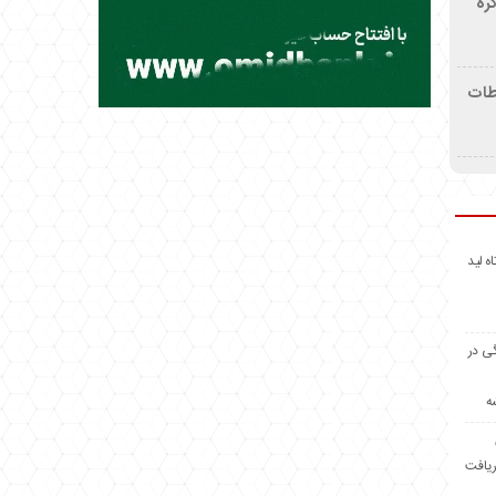
ره
اطات
اه لید
گی در
ه
ریافت