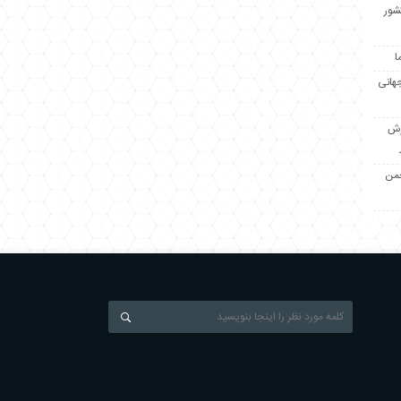
کشور
ا
جهانی
زش
جمن