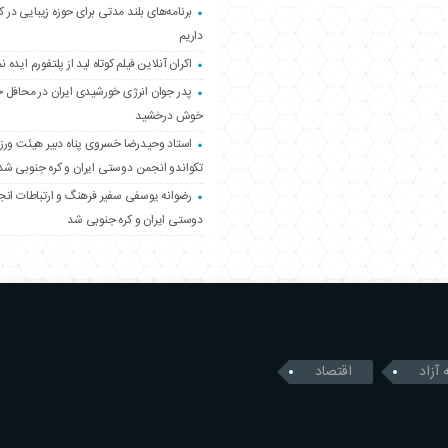
برنامه‌های بلند مدتی برای حوزه زیبایی در 
داریم
اکران آنلاین فیلم کوتاه لید از پلتفورم ایده نم
پدر جوان انرژی خورشیدی ایران در محافل 
خوش درخشید
استاد وحیدرضا خسروی پناه دبیر هیئت ور
تکواندو انجمن دوستی ایران و کره جنوبی شد
رضوانه یوسفی سفیر فرهنگ و ارتباطات ان
دوستی ایران و کره جنوبی شد
 آزاد
اقتصاد