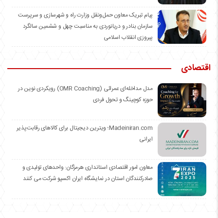
️پیام تبریک معاون حمل‌ونقل وزارت راه و شهرسازی و سرپرست
سازمان بنادر و دریانوردی به مناسبت چهل و ششمین سالگرد
پیروزی انقلاب اسلامی
اقتصادی
مدل مداخله‌ای عمرائی (OMR Coaching) رویکردی نوین در
حوزه کوچینگ و تحول فردی
Madeiniran.com؛ ویترین دیجیتال برای کالاهای رقابت‌پذیر
ایرانی
معاون امور اقتصادی استانداری هرمزگان: واحدهای تولیدی و
صادرکنندگان استان در نمایشگاه ایران اکسپو شرکت می کنند