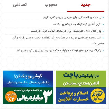
جدید
محبوب
تصادفی
برنامه‌های بلند مدتی برای حوزه زیبایی در کشور داریم
اکران آنلاین فیلم کوتاه لید از پلتفورم ایده نما
پدر جوان انرژی خورشیدی ایران در محافل جهانی خوش درخشید
استاد وحیدرضا خسروی پناه دبیر هیئت ورزش تکواندو انجمن دوستی ایران و کره
جنوبی شد
رضوانه یوسفی سفیر فرهنگ و ارتباطات انجمن دوستی ایران و کره جنوبی شد