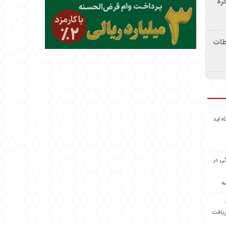
ره
اطات
اه لید
گی در
ه
ریافت