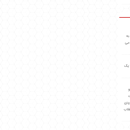
به
 می
 یک
و
وردی
قلاب