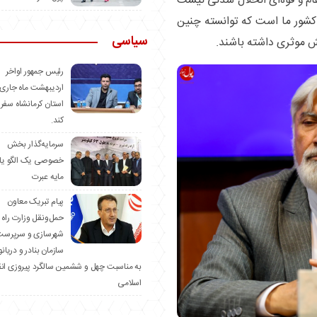
 و قوه‌ای انحلال شدنی نیست
کشور ما است که توانسته چنین
سیاسی
 موثری داشته باشند.
رئیس جمهور اواخر
اردیبهشت ماه جاری 
استان کرمانشاه سفر
کند.
سرمایه‌گذار بخش
خصوصی یک الگو یا
مایه عبرت
️پیام تبریک معاون
حمل‌ونقل وزارت راه 
شهرسازی و سرپرست
سازمان بنادر و دریان
به مناسبت چهل و ششمین سالگرد پیروزی ان
اسلامی