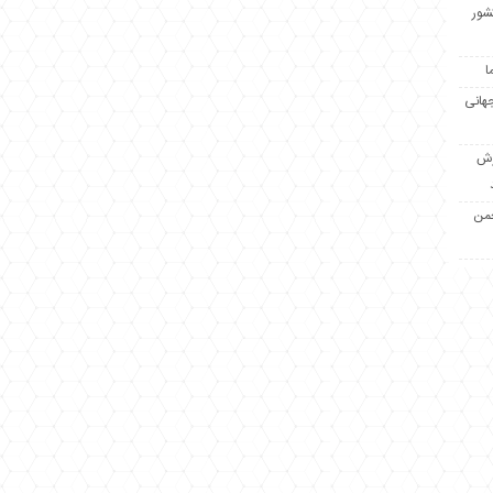
کشور
ا
جهانی
زش
جمن