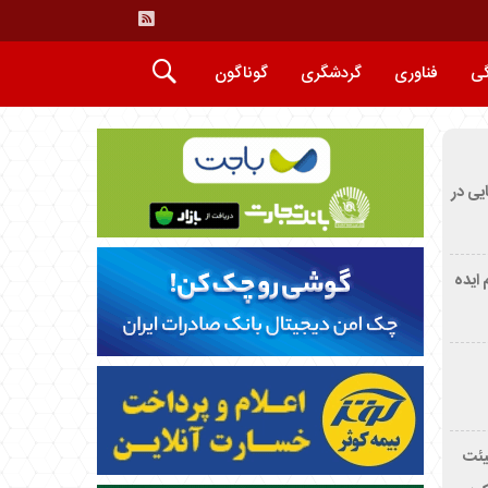
گی
فناوری
گردشگری
گوناگون
ایی در
م ایده
یئت