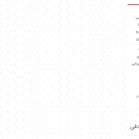
ئی
(OMR Coac
زه
ی
Madeiniran.com؛
ی
یرانی
ر
دفی