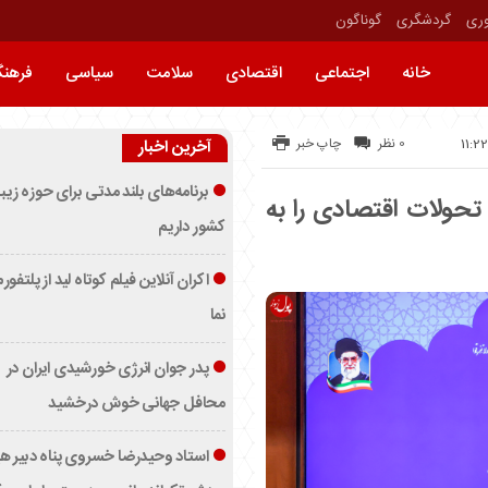
وری
گردشگری
گوناگون
خانه
اجتماعی
اقتصادی
سلامت
سیاسی
فرهن
0 نظر
چاپ خبر
آخرین اخبار
برنامه‌های بلند مدتی برای حوزه زیب
حولات اقتصادی را به
کشور داریم
اکران آنلاین فیلم کوتاه لید از پلتفور
نما
پدر جوان انرژی خورشیدی ایران در
محافل جهانی خوش درخشید
استاد وحیدرضا خسروی پناه دبیر ه