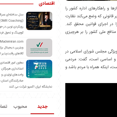
اقتصادی
ا و راهکار‌های اداره کشور را
مدل مداخله‌ای عمرا
قانونی که وضع می‌کند نظارت
hing)
 در اجرای قوانین محقق کند.
رویکردی نوین در حو
افع ملی کشور را بر هرچیزی
کوچینگ و تحول فرد
ویترین دیجیتال برا
ه ویژگی مجلس شورای اسلامی در
کالاهای رقابت‌پذیر ا
 و اساسی است، گفت: مردمی
معاون امور اقتصادی
، اینکه همراه با مردم باشد و
استانداری هرمزگان:
واحدهای تولیدی و
صادرکنندگان استان د
نمایشگاه ایران اکسپو شرکت می کنند
جدید
محبوب
تصا