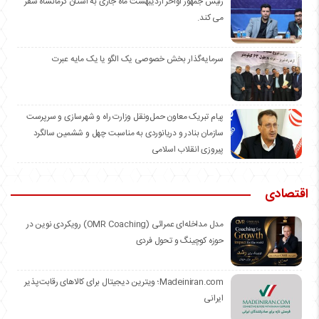
رئیس جمهور اواخر اردیبهشت ماه جاری به استان کرمانشاه سفر
می کند.
سرمایه‌گذار بخش خصوصی یک الگو یا یک مایه عبرت
️پیام تبریک معاون حمل‌ونقل وزارت راه و شهرسازی و سرپرست
سازمان بنادر و دریانوردی به مناسبت چهل و ششمین سالگرد
پیروزی انقلاب اسلامی
اقتصادی
مدل مداخله‌ای عمرائی (OMR Coaching) رویکردی نوین در
حوزه کوچینگ و تحول فردی
Madeiniran.com؛ ویترین دیجیتال برای کالاهای رقابت‌پذیر
ایرانی