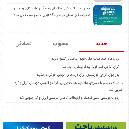
معاون امور اقتصادی استانداری هرمزگان: واحدهای تولیدی و
صادرکنندگان استان در نمایشگاه ایران اکسپو شرکت می کنند
جدید
محبوب
تصادفی
برنامه‌های بلند مدتی برای حوزه زیبایی در کشور داریم
اکران آنلاین فیلم کوتاه لید از پلتفورم ایده نما
پدر جوان انرژی خورشیدی ایران در محافل جهانی خوش درخشید
استاد وحیدرضا خسروی پناه دبیر هیئت ورزش تکواندو انجمن دوستی ایران و کره
جنوبی شد
رضوانه یوسفی سفیر فرهنگ و ارتباطات انجمن دوستی ایران و کره جنوبی شد