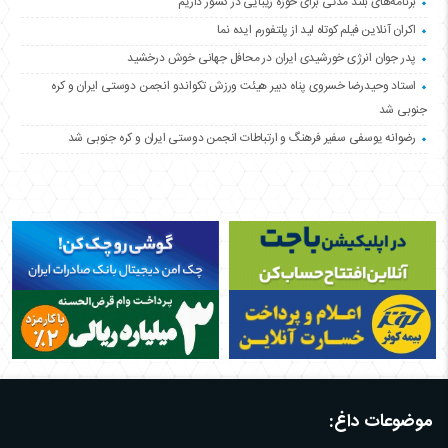
برنامه‌های بلند مدتی برای حوزه زیبایی در کشور داریم
اکران آنلاین فیلم کوتاه لید از پلتفورم ایده نما
پدر جوان انرژی خورشیدی ایران در محافل جهانی خوش درخشید
استاد وحیدرضا خسروی پناه دبیر هیئت ورزش تکواندو انجمن دوستی ایران و کره
جنوبی شد
رضوانه یوسفی سفیر فرهنگ و ارتباطات انجمن دوستی ایران و کره جنوبی شد
موضوعات داغ: