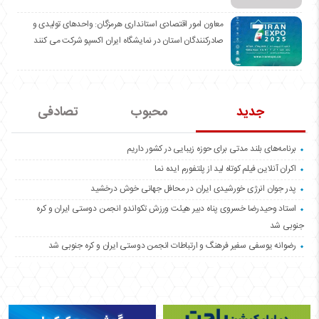
معاون امور اقتصادی استانداری هرمزگان: واحدهای تولیدی و
صادرکنندگان استان در نمایشگاه ایران اکسپو شرکت می کنند
جدید
محبوب
تصادفی
برنامه‌های بلند مدتی برای حوزه زیبایی در کشور داریم
اکران آنلاین فیلم کوتاه لید از پلتفورم ایده نما
پدر جوان انرژی خورشیدی ایران در محافل جهانی خوش درخشید
استاد وحیدرضا خسروی پناه دبیر هیئت ورزش تکواندو انجمن دوستی ایران و کره
جنوبی شد
رضوانه یوسفی سفیر فرهنگ و ارتباطات انجمن دوستی ایران و کره جنوبی شد