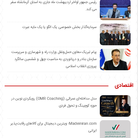
رئیس جمهور اواخر اردیبهشت ماه جاری به استان کرمانشاه سفر
می کند.
سرمایه‌گذار بخش خصوصی یک الگو یا یک مایه عبرت
️پیام تبریک معاون حمل‌ونقل وزارت راه و شهرسازی و سرپرست
سازمان بنادر و دریانوردی به مناسبت چهل و ششمین سالگرد
پیروزی انقلاب اسلامی
اقتصادی
مدل مداخله‌ای عمرائی (OMR Coaching) رویکردی نوین در
حوزه کوچینگ و تحول فردی
Madeiniran.com؛ ویترین دیجیتال برای کالاهای رقابت‌پذیر
ایرانی