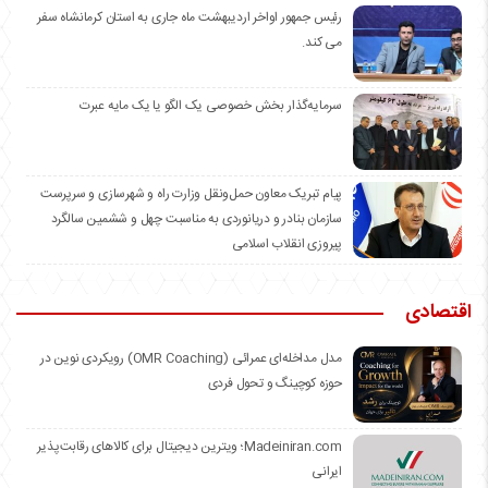
رئیس جمهور اواخر اردیبهشت ماه جاری به استان کرمانشاه سفر
می کند.
سرمایه‌گذار بخش خصوصی یک الگو یا یک مایه عبرت
️پیام تبریک معاون حمل‌ونقل وزارت راه و شهرسازی و سرپرست
سازمان بنادر و دریانوردی به مناسبت چهل و ششمین سالگرد
پیروزی انقلاب اسلامی
اقتصادی
مدل مداخله‌ای عمرائی (OMR Coaching) رویکردی نوین در
حوزه کوچینگ و تحول فردی
Madeiniran.com؛ ویترین دیجیتال برای کالاهای رقابت‌پذیر
ایرانی