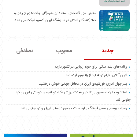
معاون امور اقتصادی استانداری هرمزگان: واحدهای تولیدی و
صادرکنندگان استان در نمایشگاه ایران اکسپو شرکت می کنند
جدید
محبوب
تصادفی
برنامه‌های بلند مدتی برای حوزه زیبایی در کشور داریم
اکران آنلاین فیلم کوتاه لید از پلتفورم ایده نما
پدر جوان انرژی خورشیدی ایران در محافل جهانی خوش درخشید
استاد وحیدرضا خسروی پناه دبیر هیئت ورزش تکواندو انجمن دوستی ایران و کره
جنوبی شد
رضوانه یوسفی سفیر فرهنگ و ارتباطات انجمن دوستی ایران و کره جنوبی شد