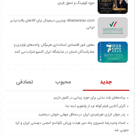
حوزه کوچینگ و تحول فردی
Madeiniran.com؛ ویترین دیجیتال برای کالاهای رقابت‌پذیر
ایرانی
معاون امور اقتصادی استانداری هرمزگان: واحدهای تولیدی و
صادرکنندگان استان در نمایشگاه ایران اکسپو شرکت می کنند
جدید
محبوب
تصادفی
برنامه‌های بلند مدتی برای حوزه زیبایی در کشور داریم
اکران آنلاین فیلم کوتاه لید از پلتفورم ایده نما
پدر جوان انرژی خورشیدی ایران در محافل جهانی خوش درخشید
استاد وحیدرضا خسروی پناه دبیر هیئت ورزش تکواندو انجمن دوستی ایران و کره
جنوبی شد