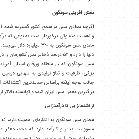
نقش آفرینی سونگون
اگرچه معادن مس در سطح کشور گسترده شده، ام
و اهمیت متفاوتی برخوردار است به نوعی که برآو
معدن مس سونگون به ۳۲۰ میلیا
دنیا را دارد و ۵۲ درصد ذخایر مس کشور
مس سونگون که در منطقه ورزقان استان آذربای
بزرگی، ظرفیت و تناژ تولیدی به تنهایی دومی
جالب توجه اینکه براساس جدیدترین اکتشافات ا
بزرگترین معدن مس ایران شده و توانسته بالاتر از 
از اشتغالزایی تا درآمدزایی
معدن مس سونگون به اندازه‌ای اهمیت دارد، که نی
مسوولیت پذیر و کارآمد دارد که محمدجعفر عظ
پذیرفته است. این معدن بار‌ها از سوی نماینده