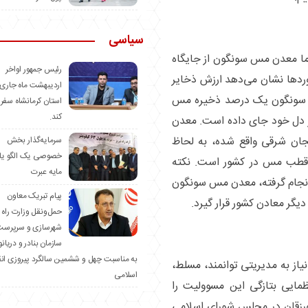
سیاسی
ا معدن مس سونگون از جایگاه
رئیس جمهور اواخر
رد‌ها نشان می‌دهد ارزش ذخایر
اردیبهشت ماه جاری 
رد دلار می‌رسد. سونگون یک درصد ذخیره مس
استان کرمانشاه سفر
کند.
مان را در دل خود جای داده است. معدن
جان شرقی واقع شده، به لحاظ
سرمایه‌گذار بخش
خصوصی یک الگو یا
ن قطب مس در کشور است. نکته
مایه عبرت
نجام گرفته، معدن مس سونگون
️پیام تبریک معاون
دیگر معادن کشور قرار گیرد.
حمل‌ونقل وزارت راه 
شهرسازی و سرپرست
سازمان بنادر و دریان
به مناسبت چهل و ششمین سالگرد پیروزی ان
از به مدیریتی توانمند، مسلط،
اسلامی
مایی بتازگی این مسوولیت را
 ورزقان در مجلس شورای اسلامی