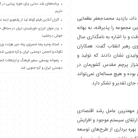
برنامه‌های بلند مدتی برای حوزه زیبایی در 
داریم
داد، بازدید محمدجعفر عظمایی
اکران آنلاین فیلم کوتاه لید از پلتفورم ایده نم
ن مجموعه را پذیرفته، به بهانه
پدر جوان انرژی خورشیدی ایران در محافل 
خوش درخشید
فت و با اشاره به نامگذاری سال
استاد وحیدرضا خسروی پناه دبیر هیئت ور
ی رهبر انقلاب گفت: همکاران
تکواندو انجمن دوستی ایران و کره جنوبی شد
لیدی نشان دادند که تولید و
رضوانه یوسفی سفیر فرهنگ و ارتباطات ان
زاز پرچم مقدس کشورمان در
دوستی ایران و کره جنوبی شد
وده و هیچ مساله‌ای نمی‌تواند
ه جای تقدیر و تشکر دارد.
 مهمترین عامل رشد اقتصادی
 ارتقای سیستم موجود و افزایش
بهره برداری از طرح‌های توسعه