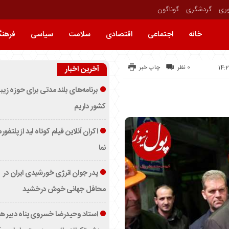
وری
گردشگری
گوناگون
خانه
اجتماعی
اقتصادی
سلامت
سیاسی
فرهن
0 نظر
چاپ خبر
آخرین اخبار
برنامه‌های بلند مدتی برای حوزه زیب
کشور داریم
اکران آنلاین فیلم کوتاه لید از پلتفور
نما
پدر جوان انرژی خورشیدی ایران در
محافل جهانی خوش درخشید
استاد وحیدرضا خسروی پناه دبیر ه