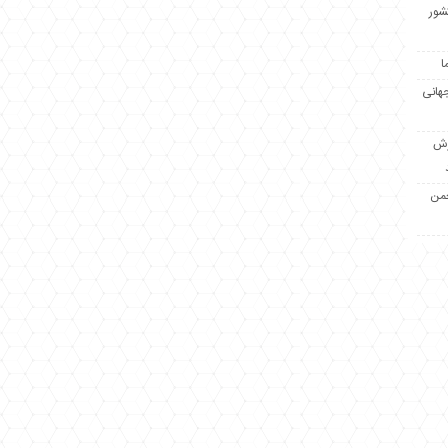
کشور
ا
جهانی
زش
جمن