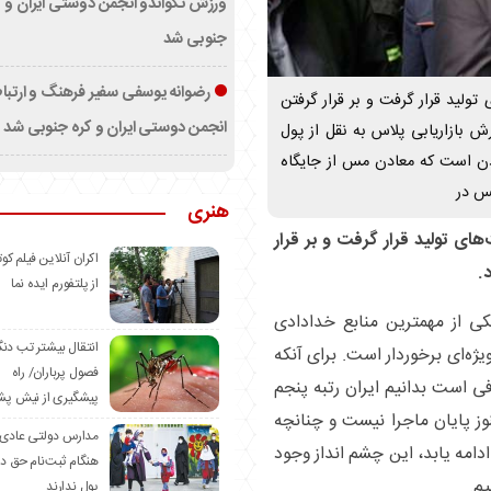
ورزش تکواندو انجمن دوستی ایران و ک
جنوبی شد
رضوانه یوسفی سفیر فرهنگ و ارتب
تولید قرار گرفت و بر قرار گرفتن
انجمن دوستی ایران و کره جنوبی شد
ش بازاریابی پلاس به نقل از پول
ادن است که معادن مس از جایگاه
مس در
هنری
ای تولید قرار گرفت و بر قرار
اکران آنلاین فیلم کوت
.
از پلتفورم ایده نما
یکی از مهمترین منابع خدادادی
انتقال بیشتر تب دن
ه‌ای برخوردار است. برای آنکه
فصول پرباران/ راه
ی است بدانیم ایران رتبه پنجم
پیشگیری از نیش پش
وز پایان ماجرا نیست و چنانچه
مدارس دولتی عادی
امه یابد، این چشم انداز وجود
هنگام ثبت‌نام حق د
یم.
پول ندارند