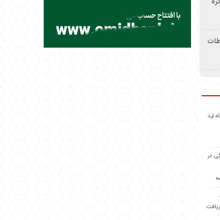
ره
اطات
اه لید
گی در
ه
ریافت