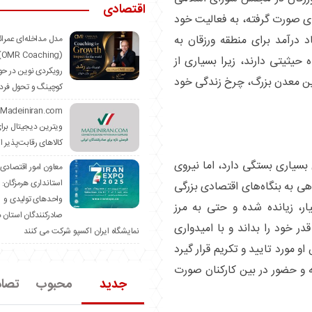
اقتصادی
‌های صورت گرفته، به فعالیت خود
د درآمد برای منطقه ورزقان به
مدل مداخله‌ای عمرا
hing)
 حیثیتی دارند، زیرا بسیاری از
رویکردی نوین در حو
این معدن بزرگ، چرخ زندگی خود
کوچینگ و تحول فرد
ویترین دیجیتال برا
کالاهای رقابت‌پذیر ا
 بسیاری بستگی دارد، اما نیروی
معاون امور اقتصادی
استانداری هرمزگان:
ی به بنگاه‌های اقتصادی بزرگی
واحدهای تولیدی و
ار، زیانده شده و حتی به مرز
صادرکنندگان استان د
ر خود را بداند و با امیدواری
نمایشگاه ایران اکسپو شرکت می کنند
و مورد تایید و تکریم قرار گیرد
ه و حضور در بین کارکنان صورت
جدید
محبوب
تصا