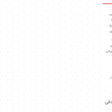
ئی
(OMR Coac
زه
ی
Madeiniran.com؛
ی
یرانی
ر
دفی