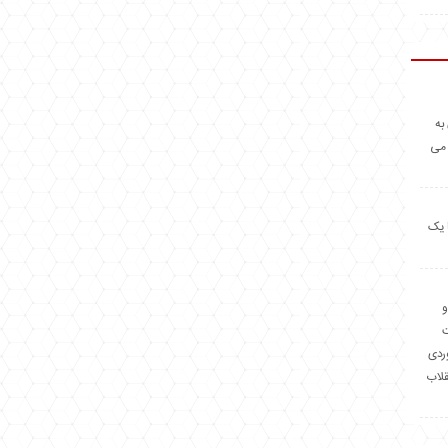
به
 می
 یک
و
وردی
قلاب