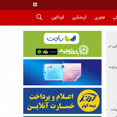
گی
فناوری
گردشگری
گوناگون
ایی در
م ایده
یئت