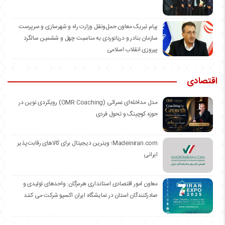
️پیام تبریک معاون حمل‌ونقل وزارت راه و شهرسازی و سرپرست
سازمان بنادر و دریانوردی به مناسبت چهل و ششمین سالگرد
پیروزی انقلاب اسلامی
اقتصادی
مدل مداخله‌ای عمرائی (OMR Coaching) رویکردی نوین در
حوزه کوچینگ و تحول فردی
Madeiniran.com؛ ویترین دیجیتال برای کالاهای رقابت‌پذیر
ایرانی
معاون امور اقتصادی استانداری هرمزگان: واحدهای تولیدی و
صادرکنندگان استان در نمایشگاه ایران اکسپو شرکت می کنند