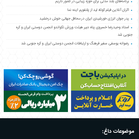
برنامه‌های بلند مدتی برای حوزه زیبایی در کشور داریم
اکران آنلاین فیلم کوتاه لید از پلتفورم ایده نما
پدر جوان انرژی خورشیدی ایران در محافل جهانی خوش درخشید
استاد وحیدرضا خسروی پناه دبیر هیئت ورزش تکواندو انجمن دوستی ایران و کره
جنوبی شد
رضوانه یوسفی سفیر فرهنگ و ارتباطات انجمن دوستی ایران و کره جنوبی شد
موضوعات داغ: