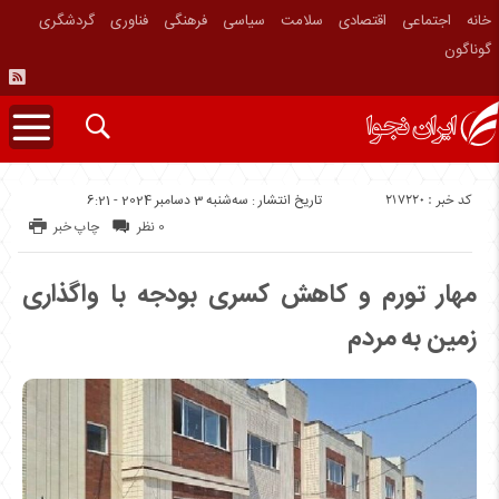
خانه
اجتماعی
اقتصادی
سلامت
سیاسی
فرهنگی
فناوری
گردشگری
گوناگون
کد خبر : 217220
تاریخ انتشار : سه‌شنبه 3 دسامبر 2024 - 6:21
0 نظر
چاپ خبر
مهار تورم و کاهش کسری بودجه با واگذاری
زمین‌ به مردم