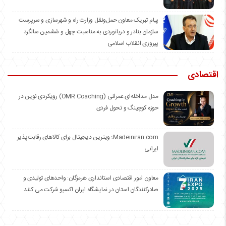
️پیام تبریک معاون حمل‌ونقل وزارت راه و شهرسازی و سرپرست
سازمان بنادر و دریانوردی به مناسبت چهل و ششمین سالگرد
پیروزی انقلاب اسلامی
اقتصادی
مدل مداخله‌ای عمرائی (OMR Coaching) رویکردی نوین در
حوزه کوچینگ و تحول فردی
Madeiniran.com؛ ویترین دیجیتال برای کالاهای رقابت‌پذیر
ایرانی
معاون امور اقتصادی استانداری هرمزگان: واحدهای تولیدی و
صادرکنندگان استان در نمایشگاه ایران اکسپو شرکت می کنند