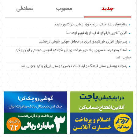
جدید
محبوب
تصادفی
برنامه‌های بلند مدتی برای حوزه زیبایی در کشور داریم
اکران آنلاین فیلم کوتاه لید از پلتفورم ایده نما
پدر جوان انرژی خورشیدی ایران در محافل جهانی خوش درخشید
استاد وحیدرضا خسروی پناه دبیر هیئت ورزش تکواندو انجمن دوستی ایران و کره
جنوبی شد
رضوانه یوسفی سفیر فرهنگ و ارتباطات انجمن دوستی ایران و کره جنوبی شد