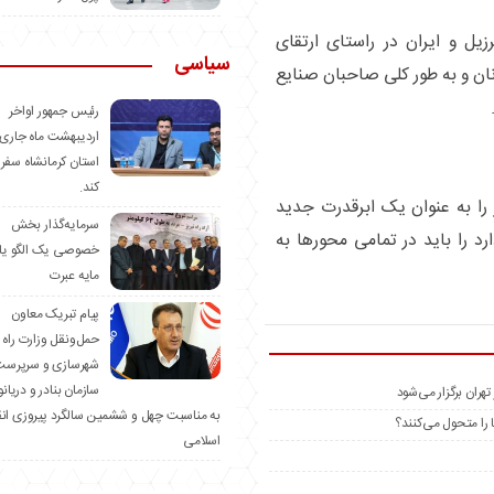
یل و ایران در راستای ارتقای
سیاسی
نان و به طور کلی صاحبان صنایع
رئیس جمهور اواخر
اردیبهشت ماه جاری 
استان کرمانشاه سفر
کند.
 را به عنوان یک ابرقدرت جدید
سرمایه‌گذار بخش
د را باید در تمامی محورها به
خصوصی یک الگو یا
مایه عبرت
️پیام تبریک معاون
حمل‌ونقل وزارت راه 
شهرسازی و سرپرست
سازمان بنادر و دریان
ان برگزار می‌شود
به مناسبت چهل و ششمین سالگرد پیروزی ان
 را متحول می‌کنند؟
اسلامی