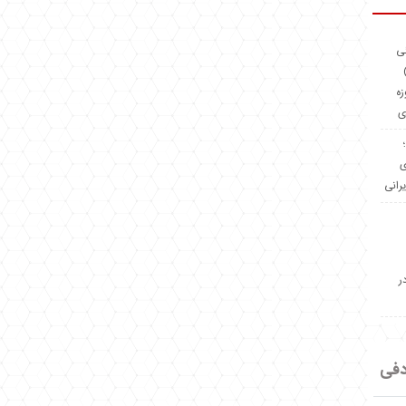
ئی
(OMR Coac
زه
ی
Madeiniran.com؛
ی
یرانی
ر
دفی