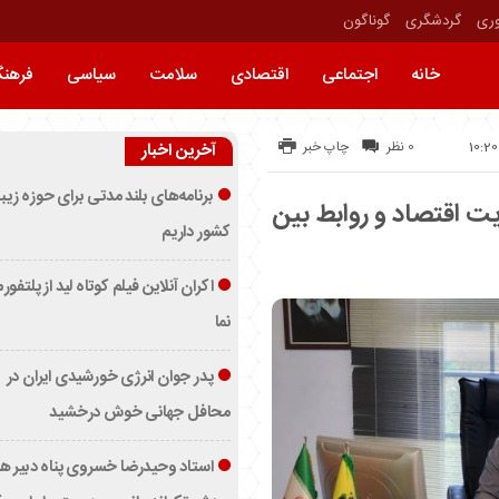
وری
گردشگری
گوناگون
خانه
اجتماعی
اقتصادی
سلامت
سیاسی
فرهن
0 نظر
چاپ خبر
آخرین اخبار
برنامه‌های بلند مدتی برای حوزه زیب
ت اقتصاد و روابط بین
کشور داریم
اکران آنلاین فیلم کوتاه لید از پلتفور
نما
پدر جوان انرژی خورشیدی ایران در
محافل جهانی خوش درخشید
استاد وحیدرضا خسروی پناه دبیر ه