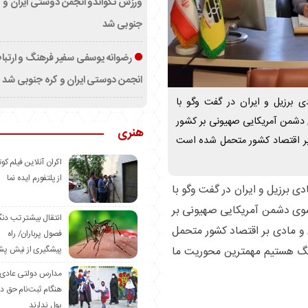
ورزش تکواندو انجمن دوستی ایران و ک
جنوبی شد
رضوانه یوسفی سفیر فرهنگ و ارتب
انجمن دوستی ایران و کره جنوبی شد
 برزیل و ایران در گفت وگو با
ی دشمن آمریکایی صهیونی بر کشور
هنری
ر اقتصاد کشور متحمل شده است
اکران آنلاین فیلم کوت
از پلتفورم ایده نما
 برزیل و ایران در گفت وگو با
 سوی دشمن آمریکایی صهیونی بر
انتقال بیشتر تب دن
 مادی بر اقتصاد کشور متحمل
فصول پرباران/ راه
نگ هستیم مهمترین محوریت ما
پیشگیری از نیش پش
مدارس دولتی عادی
هنگام ثبت‌نام حق د
پول ندارند