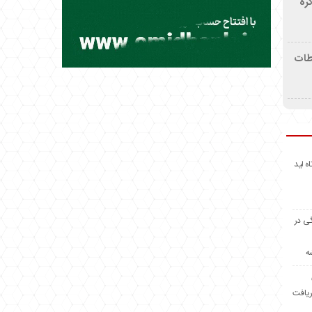
ره
اطات
اه لید
گی در
ه
ریافت