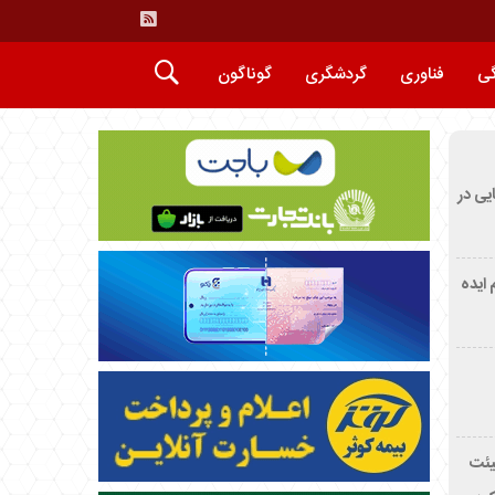
گی
فناوری
گردشگری
گوناگون
ایی در
م ایده
یئت