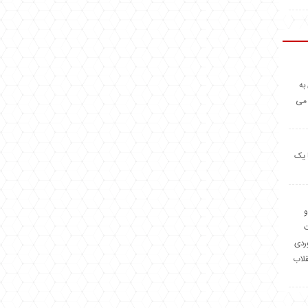
به
 می
 یک
و
وردی
قلاب