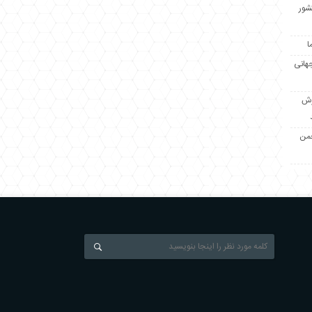
کشور
ا
جهانی
زش
جمن