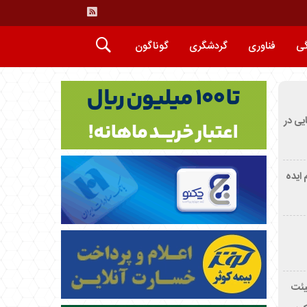
گی
فناوری
گردشگری
گوناگون
ایی در
م ایده
یئت