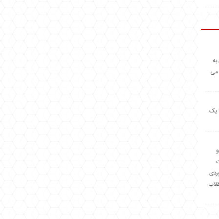
به
 می
 یک
و
وردی
قلاب