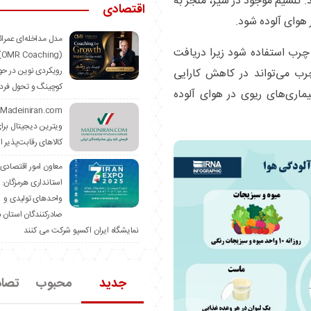
: کلسیم موجود در شیر، منجر به
اقتصادی
وای آلوده شود.
مدل مداخله‌ای عمرا
 چرب استفاده شود زیرا دریافت
hing)
رویکردی نوین در حو
رب می‌تواند در کاهش کارایی
کوچینگ و تحول فرد
ری‌های ریوی در هوای آلوده
ویترین دیجیتال برا
کالاهای رقابت‌پذیر ا
معاون امور اقتصادی
استانداری هرمزگان:
واحدهای تولیدی و
صادرکنندگان استان د
نمایشگاه ایران اکسپو شرکت می کنند
جدید
محبوب
تصا