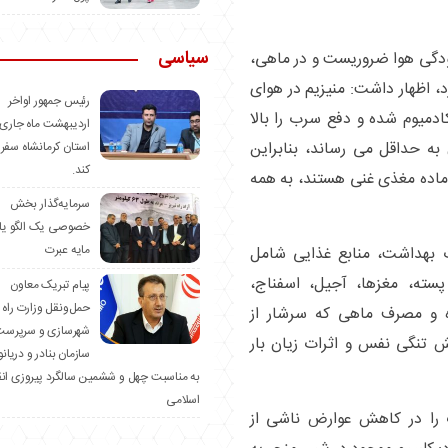
سیاسی
آلودگی هوا ضروریست و در ماهی،
، اظهار داشت: منیزیم در هوای
رئیس جمهور اواخر
میوم شده و دفع سرب را بالا
اردیبهشت ماه جاری 
 به حداقل می رساند، بنابراین
استان کرمانشاه سفر
کند.
 ماده مغذی غنی هستند، به همه
سرمایه‌گذار بخش
خصوصی یک الگو یا
مایه عبرت
ت بهداشت، منابع غذایی شامل
پسته، مغزها، آجیل، اسفناج،
️پیام تبریک معاون
حمل‌ونقل وزارت راه 
 و مصرف ماهی‌ که سرشار از
شهرسازی و سرپرست
ند در کاهش تنگی نفس و اثرات زیان بار
سازمان بنادر و دریان
به مناسبت چهل و ششمین سالگرد پیروزی ان
اسلامی
ت را در کاهش عوارض ناشی از