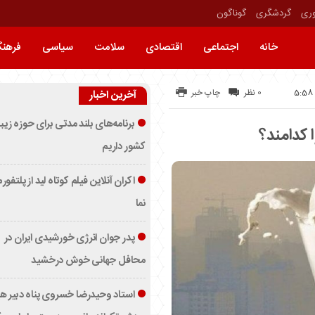
وری
گردشگری
گوناگون
خانه
اجتماعی
اقتصادی
سلامت
سیاسی
فرهن
0 نظر
چاپ خبر
آخرین اخبار
برنامه‌های بلند مدتی برای حوزه زیب
 کدامند؟
کشور داریم
اکران آنلاین فیلم کوتاه لید از پلتفور
نما
پدر جوان انرژی خورشیدی ایران در
محافل جهانی خوش درخشید
استاد وحیدرضا خسروی پناه دبیر ه