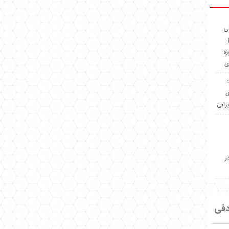
ئی
(OMR Coac
زه
ی
Madeiniran.com؛
ی
یرانی
ر
دفی