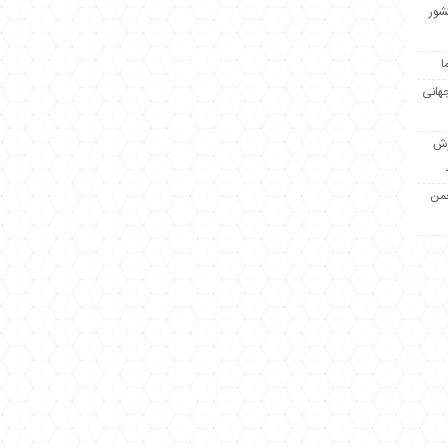
کشور
ا
جهانی
زش
جمن