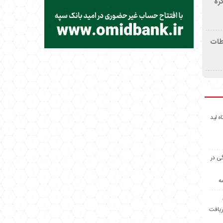
ره
اطات
اه لید
گی در
ه
ریافت