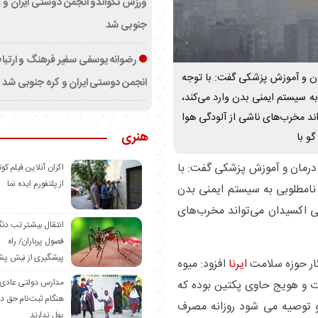
ورزش تکواندو انجمن دوستی ایران و ک
جنوبی شد
رضوانه یوسفی سفیر فرهنگ و ارتب
ان و آموزش پزشکی گفت: با توجه
انجمن دوستی ایران و کره جنوبی شد
به سیستم ایمنی بدن وارد می‌کند،
ند مخرب‌های ناشی از آلودگی هوا
هنری
گو با
 درمان و آموزش پزشکی گفت: با
اکران آنلاین فیلم کوت
از پلتفورم ایده نما
 نامطلوبی به سیستم ایمنی بدن
تی اکسیدان می‌تواند مخرب‌های
انتقال بیشتر تب دن
فصول پرباران/ راه
پیشگیری از نیش پش
گار حوزه سلامت
ایرنا
افزود: میوه
مدارس دولتی عادی
ت و هویج حاوی پکتین بوده که
هنگام ثبت‌نام حق د
توصیه می شود روزانه مصرف
پول ندارند