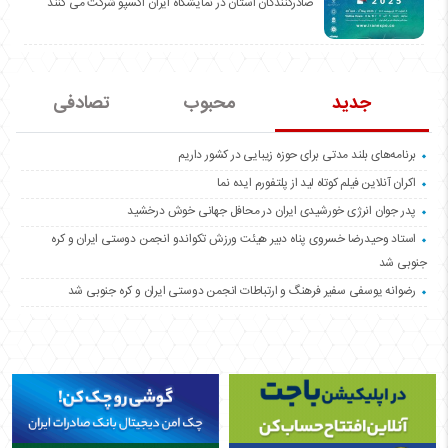
صادرکنندگان استان در نمایشگاه ایران اکسپو شرکت می کنند
جدید
محبوب
تصادفی
برنامه‌های بلند مدتی برای حوزه زیبایی در کشور داریم
اکران آنلاین فیلم کوتاه لید از پلتفورم ایده نما
پدر جوان انرژی خورشیدی ایران در محافل جهانی خوش درخشید
استاد وحیدرضا خسروی پناه دبیر هیئت ورزش تکواندو انجمن دوستی ایران و کره
جنوبی شد
رضوانه یوسفی سفیر فرهنگ و ارتباطات انجمن دوستی ایران و کره جنوبی شد