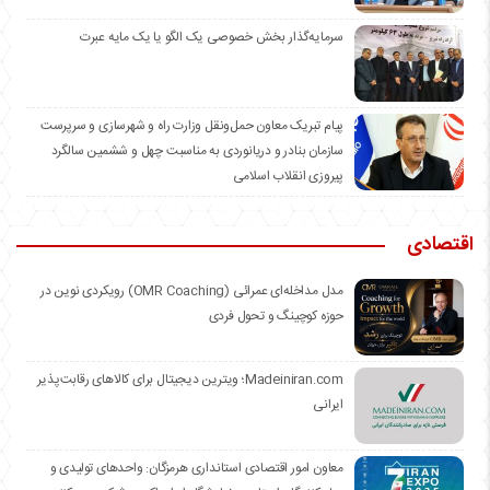
سرمایه‌گذار بخش خصوصی یک الگو یا یک مایه عبرت
️پیام تبریک معاون حمل‌ونقل وزارت راه و شهرسازی و سرپرست
سازمان بنادر و دریانوردی به مناسبت چهل و ششمین سالگرد
پیروزی انقلاب اسلامی
اقتصادی
مدل مداخله‌ای عمرائی (OMR Coaching) رویکردی نوین در
حوزه کوچینگ و تحول فردی
Madeiniran.com؛ ویترین دیجیتال برای کالاهای رقابت‌پذیر
ایرانی
معاون امور اقتصادی استانداری هرمزگان: واحدهای تولیدی و