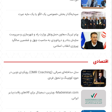
سرمایه‌گذار بخش خصوصی یک الگو یا یک مایه عبرت
️پیام تبریک معاون حمل‌ونقل وزارت راه و شهرسازی و سرپرست
سازمان بنادر و دریانوردی به مناسبت چهل و ششمین سالگرد
پیروزی انقلاب اسلامی
اقتصادی
مدل مداخله‌ای عمرائی (OMR Coaching) رویکردی نوین در
حوزه کوچینگ و تحول فردی
Madeiniran.com؛ ویترین دیجیتال برای کالاهای رقابت‌پذیر
ایرانی