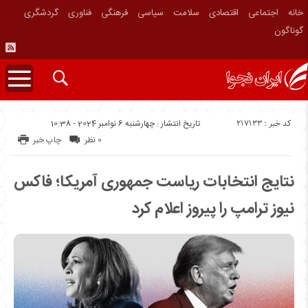
خانه
اجتماعی
اقتصادی
سلامت
سیاسی
فرهنگی
فناوری
گردشگری
گوناگون
کد خبر : 217133
تاریخ انتشار : چهارشنبه 6 نوامبر 2024 - 10:38
0 نظر
چاپ خبر
نتایج انتخابات ریاست جمهوری آمریکا؛ فاکس
نیوز ترامپ را پیروز اعلام کرد