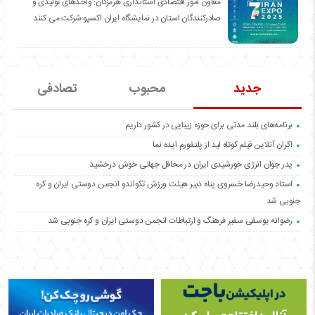
معاون امور اقتصادی استانداری هرمزگان: واحدهای تولیدی و
صادرکنندگان استان در نمایشگاه ایران اکسپو شرکت می کنند
جدید
محبوب
تصادفی
برنامه‌های بلند مدتی برای حوزه زیبایی در کشور داریم
اکران آنلاین فیلم کوتاه لید از پلتفورم ایده نما
پدر جوان انرژی خورشیدی ایران در محافل جهانی خوش درخشید
استاد وحیدرضا خسروی پناه دبیر هیئت ورزش تکواندو انجمن دوستی ایران و کره
جنوبی شد
رضوانه یوسفی سفیر فرهنگ و ارتباطات انجمن دوستی ایران و کره جنوبی شد