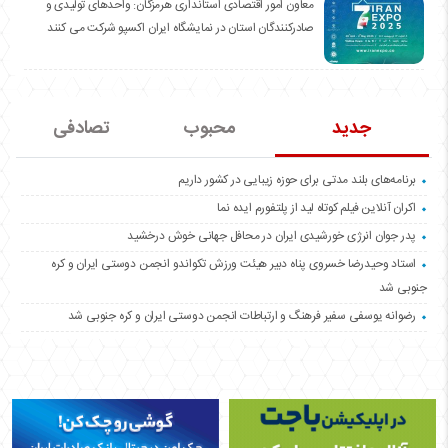
معاون امور اقتصادی استانداری هرمزگان: واحدهای تولیدی و
صادرکنندگان استان در نمایشگاه ایران اکسپو شرکت می کنند
جدید
محبوب
تصادفی
برنامه‌های بلند مدتی برای حوزه زیبایی در کشور داریم
اکران آنلاین فیلم کوتاه لید از پلتفورم ایده نما
پدر جوان انرژی خورشیدی ایران در محافل جهانی خوش درخشید
استاد وحیدرضا خسروی پناه دبیر هیئت ورزش تکواندو انجمن دوستی ایران و کره
جنوبی شد
رضوانه یوسفی سفیر فرهنگ و ارتباطات انجمن دوستی ایران و کره جنوبی شد