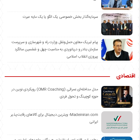
سرمایه‌گذار بخش خصوصی یک الگو یا یک مایه عبرت
️پیام تبریک معاون حمل‌ونقل وزارت راه و شهرسازی و سرپرست
سازمان بنادر و دریانوردی به مناسبت چهل و ششمین سالگرد
پیروزی انقلاب اسلامی
اقتصادی
مدل مداخله‌ای عمرائی (OMR Coaching) رویکردی نوین در
حوزه کوچینگ و تحول فردی
Madeiniran.com؛ ویترین دیجیتال برای کالاهای رقابت‌پذیر
ایرانی