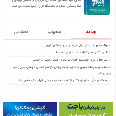
معاون امور اقتصادی استانداری هرمزگان: واحدهای تولیدی و
صادرکنندگان استان در نمایشگاه ایران اکسپو شرکت می کنند
جدید
محبوب
تصادفی
برنامه‌های بلند مدتی برای حوزه زیبایی در کشور داریم
اکران آنلاین فیلم کوتاه لید از پلتفورم ایده نما
پدر جوان انرژی خورشیدی ایران در محافل جهانی خوش درخشید
استاد وحیدرضا خسروی پناه دبیر هیئت ورزش تکواندو انجمن دوستی ایران و کره
جنوبی شد
رضوانه یوسفی سفیر فرهنگ و ارتباطات انجمن دوستی ایران و کره جنوبی شد