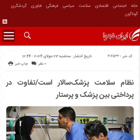
خانه
اجتماعی
اقتصادی
سلامت
سیاسی
فرهنگی
فناوری
گردشگری
گوناگون
کد خبر : 216532
تاریخ انتشار : سه‌شنبه 23 جولای 2024 - 12:44
0 نظر
چاپ خبر
نظام سلامت پزشک‌سالار است/تفاوت در
پرداختی بین پزشک و پرستار