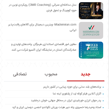
مدل مداخله‌ای عمرائی (OMR Coaching) رویکردی نوین در
حوزه کوچینگ و تحول فردی
Madeiniran.com؛ ویترین دیجیتال برای کالاهای رقابت‌پذیر
ایرانی
معاون امور اقتصادی استانداری هرمزگان: واحدهای تولیدی و
صادرکنندگان استان در نمایشگاه ایران اکسپو شرکت می کنند
جدید
محبوب
تصادفی
برنامه‌های بلند مدتی برای حوزه زیبایی در کشور داریم
اکران آنلاین فیلم کوتاه لید از پلتفورم ایده نما
پدر جوان انرژی خورشیدی ایران در محافل جهانی خوش درخشید
استاد وحیدرضا خسروی پناه دبیر هیئت ورزش تکواندو انجمن دوستی ایران و کره