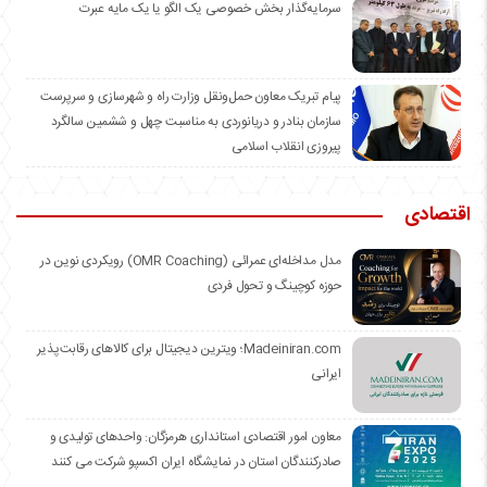
سرمایه‌گذار بخش خصوصی یک الگو یا یک مایه عبرت
️پیام تبریک معاون حمل‌ونقل وزارت راه و شهرسازی و سرپرست
سازمان بنادر و دریانوردی به مناسبت چهل و ششمین سالگرد
پیروزی انقلاب اسلامی
اقتصادی
مدل مداخله‌ای عمرائی (OMR Coaching) رویکردی نوین در
حوزه کوچینگ و تحول فردی
Madeiniran.com؛ ویترین دیجیتال برای کالاهای رقابت‌پذیر
ایرانی
معاون امور اقتصادی استانداری هرمزگان: واحدهای تولیدی و
صادرکنندگان استان در نمایشگاه ایران اکسپو شرکت می کنند