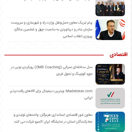
️پیام تبریک معاون حمل‌ونقل وزارت راه و شهرسازی و سرپرست
سازمان بنادر و دریانوردی به مناسبت چهل و ششمین سالگرد
پیروزی انقلاب اسلامی
اقتصادی
مدل مداخله‌ای عمرائی (OMR Coaching) رویکردی نوین در
حوزه کوچینگ و تحول فردی
Madeiniran.com؛ ویترین دیجیتال برای کالاهای رقابت‌پذیر
ایرانی
معاون امور اقتصادی استانداری هرمزگان: واحدهای تولیدی و
صادرکنندگان استان در نمایشگاه ایران اکسپو شرکت می کنند