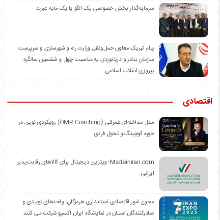
سرمایه‌گذار بخش خصوصی یک الگو یا یک مایه عبرت
️پیام تبریک معاون حمل‌ونقل وزارت راه و شهرسازی و سرپرست
سازمان بنادر و دریانوردی به مناسبت چهل و ششمین سالگرد
پیروزی انقلاب اسلامی
اقتصادی
مدل مداخله‌ای عمرائی (OMR Coaching) رویکردی نوین در
حوزه کوچینگ و تحول فردی
Madeiniran.com؛ ویترین دیجیتال برای کالاهای رقابت‌پذیر
ایرانی
معاون امور اقتصادی استانداری هرمزگان: واحدهای تولیدی و
صادرکنندگان استان در نمایشگاه ایران اکسپو شرکت می کنند