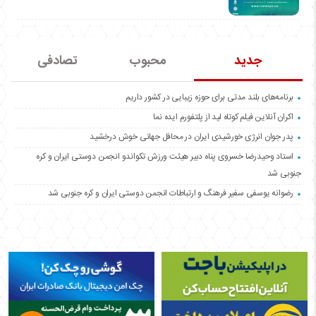
جدید
محبوب
تصادفی
برنامه‌های بلند مدتی برای حوزه زیبایی در کشور داریم
اکران آنلاین فیلم کوتاه لید از پلتفورم ایده نما
پدر جوان انرژی خورشیدی ایران در محافل جهانی خوش درخشید
استاد وحیدرضا خسروی پناه دبیر هیئت ورزش تکواندو انجمن دوستی ایران و کره
جنوبی شد
رضوانه یوسفی سفیر فرهنگ و ارتباطات انجمن دوستی ایران و کره جنوبی شد