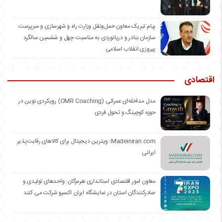
️پیام تبریک معاون حمل‌ونقل وزارت راه و شهرسازی و سرپرست
سازمان بنادر و دریانوردی به مناسبت چهل و ششمین سالگرد
پیروزی انقلاب اسلامی
اقتصادی
مدل مداخله‌ای عمرائی (OMR Coaching) رویکردی نوین در
حوزه کوچینگ و تحول فردی
Madeiniran.com؛ ویترین دیجیتال برای کالاهای رقابت‌پذیر
ایرانی
معاون امور اقتصادی استانداری هرمزگان: واحدهای تولیدی و
صادرکنندگان استان در نمایشگاه ایران اکسپو شرکت می کنند