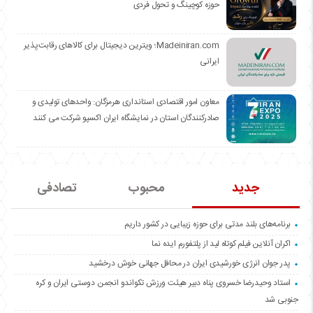
حوزه کوچینگ و تحول فردی
Madeiniran.com؛ ویترین دیجیتال برای کالاهای رقابت‌پذیر
ایرانی
معاون امور اقتصادی استانداری هرمزگان: واحدهای تولیدی و
صادرکنندگان استان در نمایشگاه ایران اکسپو شرکت می کنند
جدید
محبوب
تصادفی
برنامه‌های بلند مدتی برای حوزه زیبایی در کشور داریم
اکران آنلاین فیلم کوتاه لید از پلتفورم ایده نما
پدر جوان انرژی خورشیدی ایران در محافل جهانی خوش درخشید
استاد وحیدرضا خسروی پناه دبیر هیئت ورزش تکواندو انجمن دوستی ایران و کره
جنوبی شد