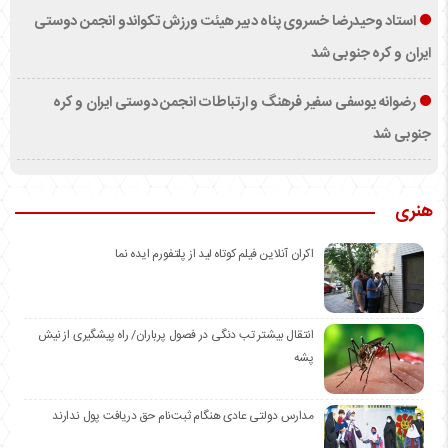
استاد وحیدرضا خسروی پناه دبیر هیئت ورزش تکواندو انجمن دوستی
ایران و کره جنوبی شد
رضوانه یوسفی سفیر فرهنگ و ارتباطات انجمن دوستی ایران و کره
جنوبی شد
هنری
اکران آنلاین فیلم کوتاه لید از پلتفورم ایده نما
انتقال بیشتر تب دنگی در فصول پرباران/ راه پیشگیری از نیش
پشه
مدارس دولتی عادی هنگام ثبت‌نام حق دریافت پول ندارند