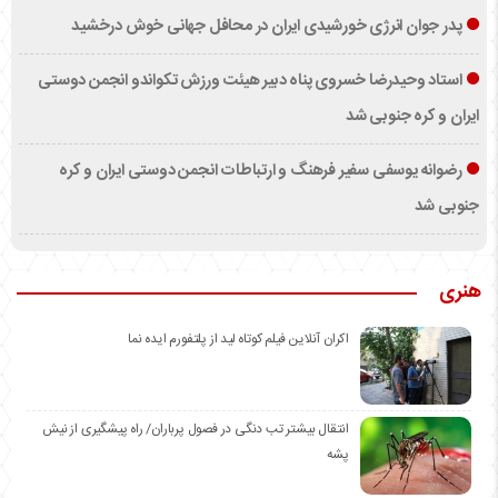
پدر جوان انرژی خورشیدی ایران در محافل جهانی خوش درخشید
استاد وحیدرضا خسروی پناه دبیر هیئت ورزش تکواندو انجمن دوستی
ایران و کره جنوبی شد
رضوانه یوسفی سفیر فرهنگ و ارتباطات انجمن دوستی ایران و کره
جنوبی شد
هنری
اکران آنلاین فیلم کوتاه لید از پلتفورم ایده نما
انتقال بیشتر تب دنگی در فصول پرباران/ راه پیشگیری از نیش
پشه