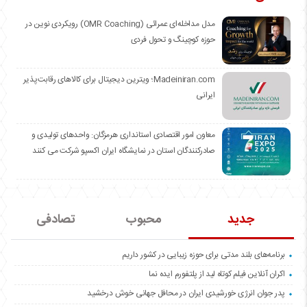
مدل مداخله‌ای عمرائی (OMR Coaching) رویکردی نوین در
حوزه کوچینگ و تحول فردی
Madeiniran.com؛ ویترین دیجیتال برای کالاهای رقابت‌پذیر
ایرانی
معاون امور اقتصادی استانداری هرمزگان: واحدهای تولیدی و
صادرکنندگان استان در نمایشگاه ایران اکسپو شرکت می کنند
جدید
محبوب
تصادفی
برنامه‌های بلند مدتی برای حوزه زیبایی در کشور داریم
اکران آنلاین فیلم کوتاه لید از پلتفورم ایده نما
پدر جوان انرژی خورشیدی ایران در محافل جهانی خوش درخشید