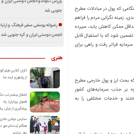
ورزش تکواندو انجمن دوستی ایران و ک
هنگامی که پول در مبادلات مطرح
جنوبی شد
، زمینه نگرانی مردم را فراهم
رضوانه یوسفی سفیر فرهنگ و ارتب
 حداقل ممکن کاهش یابد، سپرده
انجمن دوستی ایران و کره جنوبی شد
تضمین شود که با استقبال قابل
سرمایه فراتر رفت و راهی برای
هنری
اکران آنلاین فیلم کوت
از پلتفورم ایده نما
ه بحث ارز و پول خارجی مطرح
وه بر جذب سرمایه‌های کشور
انتقال بیشتر تب دن
ختند و خدمات مختلفی را به
فصول پرباران/ راه
پیشگیری از نیش پش
مدارس دولتی عادی
هنگام ثبت‌نام حق د
پول ندارند