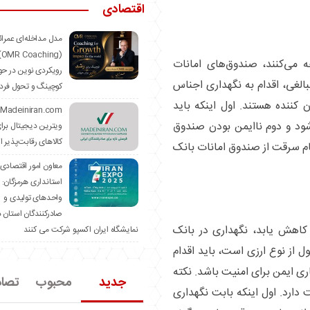
اقتصادی
مدل مداخله‌ای عمرا
hing)
ه می‌کنند، صندوق‌های امانات
رویکردی نوین در حو
الغی، اقدام به نگهداری اجناس
کوچینگ و تحول فرد
ن کننده هستند. اول اینکه باید
شود و دوم ناایمن بودن صندوق
ویترین دیجیتال برا
کالاهای رقابت‌پذیر ا
ام سرقت از صندوق امانات بانک
معاون امور اقتصادی
استانداری هرمزگان:
واحدهای تولیدی و
صادرکنندگان استان د
 کاهش یابد، نگهداری در بانک
نمایشگاه ایران اکسپو شرکت می کنند
ول از نوع ارزی است، باید اقدام
ری ایمن برای امنیت باشد. نکته
جدید
محبوب
تصا
دارد. اول اینکه بابت نگهداری