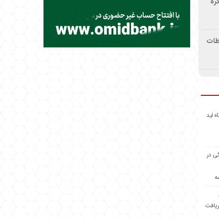
ره
اطات
اه لید
گی در
ه
ریافت