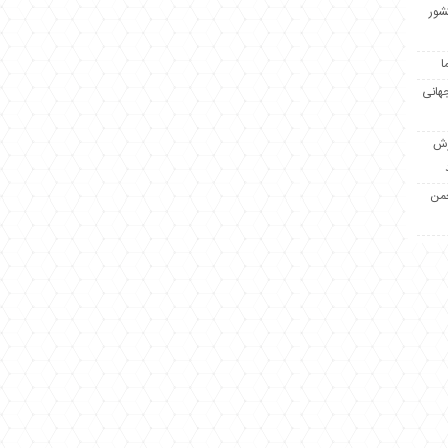
کشور
ا
جهانی
زش
جمن