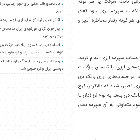
گرانی بابت سرقت یا هر گونه
برنامه‌های بلند مدتی برای حوزه زیبایی در 
ینکه به سپرده ارزی سود تعلق
داریم
 هر گونه رفتار مخاطره آمیز و
اکران آنلاین فیلم کوتاه لید از پلتفورم ایده نم
پدر جوان انرژی خورشیدی ایران در محافل 
خوش درخشید
استاد وحیدرضا خسروی پناه دبیر هیئت ور
تکواندو انجمن دوستی ایران و کره جنوبی شد
 حساب سپرده ارزی اقدام کرده،
رضوانه یوسفی سفیر فرهنگ و ارتباطات ان
‌های ارزی، با تضمین بازگشت
دوستی ایران و کره جنوبی شد
د. در حساب‌های ارزی بانک دی
زی تعیین شده که بالاترین نرخ
ک دی بسته به نوع ارز (دلار یا
ود متفاوتی به آن سپرده تعلق