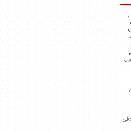
ئی
(OMR Coac
زه
ی
Madeiniran.com؛
ی
یرانی
ر
دفی