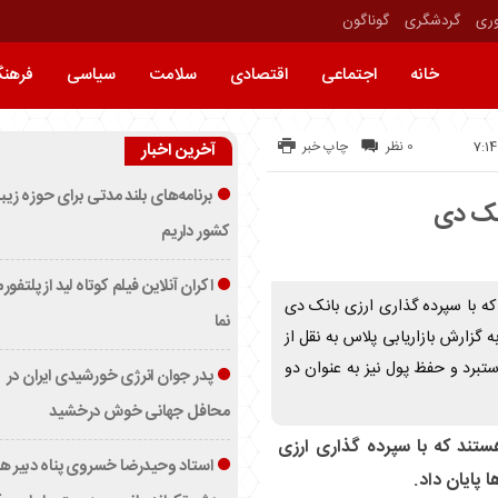
وری
گردشگری
گوناگون
خانه
اجتماعی
اقتصادی
سلامت
سیاسی
فرهن
0 نظر
چاپ خبر
آخرین اخبار
برنامه‌های بلند مدتی برای حوزه زیب
انک دی
کشور داریم
اکران آنلاین فیلم کوتاه لید از پلتفور
 که با سپرده گذاری ارزی بانک دی
نما
ه گزارش بازاریابی پلاس به نقل از
ستبرد و حفظ پول نیز به عنوان دو
پدر جوان انرژی خورشیدی ایران در
محافل جهانی خوش درخشید
هستند که با سپرده گذاری ارزی
استاد وحیدرضا خسروی پناه دبیر ه
 پایان داد.