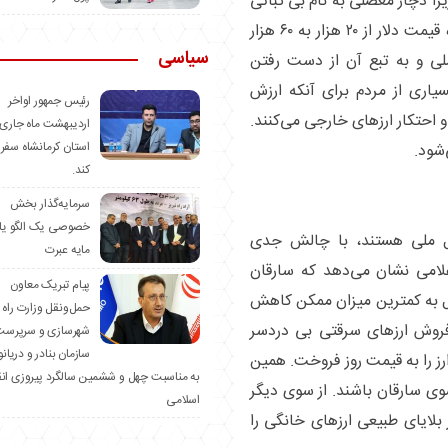
یرا دچار معضلی به نام بی ثباتی
اقتصادی هستیم. در شرایطی که در مدت یک ماه قیمت دلار از ۲۰ هزار به ۶۰ هزار
سیاسی
ی و به تبع آن از دست رفتن
یاری از مردم برای آنکه ارزش
رئیس جمهور اواخر
 احتکار ارز‌های خارجی می‌کنند.
اردیبهشت ماه جاری 
استان کرمانشاه سفر
شود.
کند.
سرمایه‌گذار بخش
خصوصی یک الگو یا
ول ملی هستند، با چالش جدی
مایه عبرت
علامی نشان می‌دهد که سارقان
️پیام تبریک معاون
زل به کمترین میزان ممکن کاهش
حمل‌ونقل وزارت راه 
فروش ارز‌های سرقتی بی دردسر
شهرسازی و سرپرست
سازمان بنادر و دریان
رز را به قیمت روز فروخت. همین
به مناسبت چهل و ششمین سالگرد پیروزی ان
سوی سارقان باشند. از سوی دیگر
اسلامی
ایای طبیعی ارز‌های خانگی را