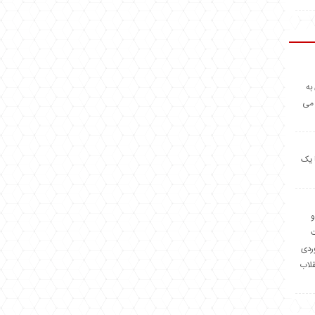
به
 می
 یک
و
وردی
قلاب