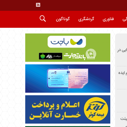
گی
فناوری
گردشگری
گوناگون
ایی در
م ایده
یئت