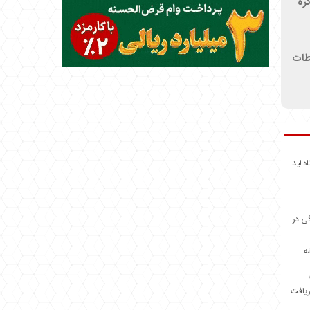
ره
اطات
اه لید
گی در
ه
ریافت