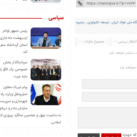
سیاسی
ه ملی فولاد ایران
،
توسعه تکنولوژی
،
زنجیره
رئیس جمهور اواخر
اردیبهشت ماه جاری 
انتظار بررسی : 0
مجموع نظرات : 0
استان کرمانشاه سفر
کند.
ت منتشر خواهد شد.
سرمایه‌گذار بخش
ر نخواهد شد.
خصوصی یک الگو یا
مایه عبرت
️پیام تبریک معاون
حمل‌ونقل وزارت راه 
شهرسازی و سرپرست
سازمان بنادر و دریان
به مناسبت چهل و ششمین سالگرد پیروزی ان
اسلامی
ه دوباره