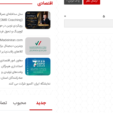
ارسال نظر
پاک کردن !
اقتصادی
مدل مداخله‌ای عمرا
=
hing)
رویکردی نوین در حو
کوچینگ و تحول فرد
ویترین دیجیتال برا
کالاهای رقابت‌پذیر ا
معاون امور اقتصادی
استانداری هرمزگان:
واحدهای تولیدی و
صادرکنندگان استان د
نمایشگاه ایران اکسپو شرکت می کنند
جدید
محبوب
تصا