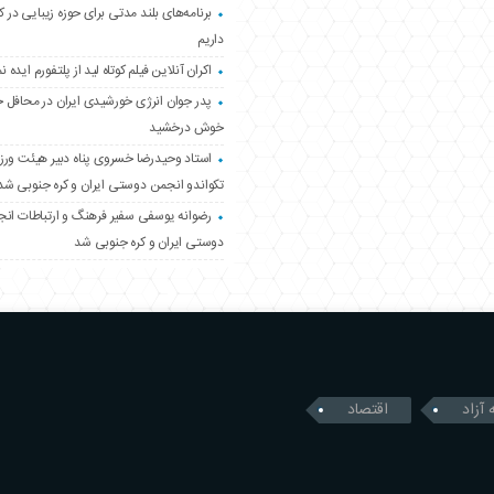
برنامه‌های بلند مدتی برای حوزه زیبایی در 
داریم
اکران آنلاین فیلم کوتاه لید از پلتفورم ایده نم
پدر جوان انرژی خورشیدی ایران در محافل 
خوش درخشید
استاد وحیدرضا خسروی پناه دبیر هیئت ور
تکواندو انجمن دوستی ایران و کره جنوبی شد
رضوانه یوسفی سفیر فرهنگ و ارتباطات ان
دوستی ایران و کره جنوبی شد
 آزاد
اقتصاد