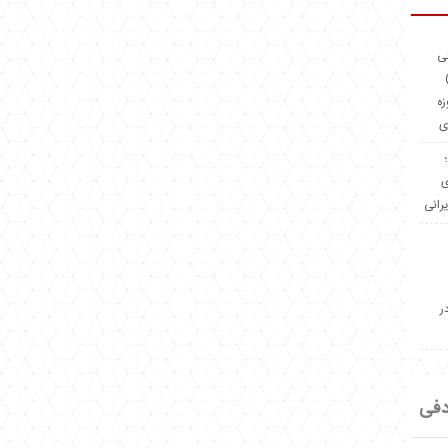
ئی
(OMR Coac
زه
ی
Madeiniran.com؛
ی
یرانی
ر
دفی