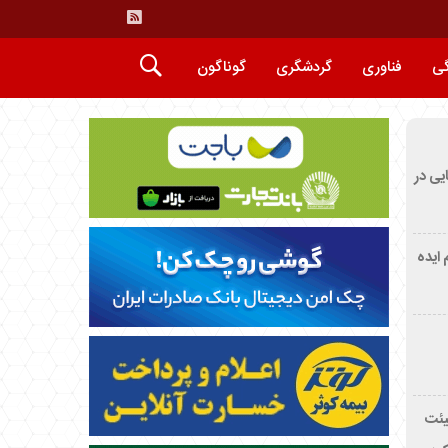
گی
فناوری
گردشگری
گوناگون
ایی در
م ایده
یئت