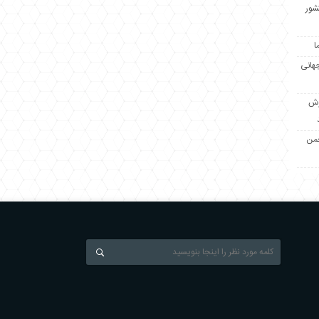
کشور
ا
جهانی
زش
جمن