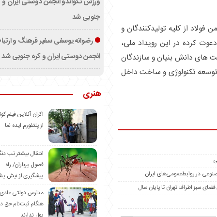
ورزش تکواندو انجمن دوستی ایران و ک
جنوبی شد
ن فولاد از کلیه تولیدکنندگان و
رضوانه یوسفی سفیر فرهنگ و ارتب
دعوت کرده در این رویداد ملی،
انجمن دوستی ایران و کره جنوبی شد
ت های دانش بنیان و سازندگان
 توسعه تکنولوژی و ساخت داخل
هنری
اکران آنلاین فیلم کوت
از پلتفورم ایده نما
انتقال بیشتر تب دن
ی
فصول پرباران/ راه
مصنوعی در روابط‌عمومی‌های ایران
پیشگیری از نیش پش
مدارس دولتی عادی
هنگام ثبت‌نام حق د
پول ندارند