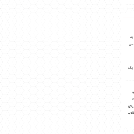
به
 می
 یک
و
وردی
قلاب