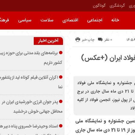
وری
گردشگری
گوناگون
خانه
اجتماعی
اقتصادی
سلامت
سیاسی
فرهن
0 نظر
چاپ خبر
آخرین اخبار
برنامه‌های بلند مدتی برای حوزه زیب
ولاد ایران (+عکس)
کشور داریم
اکران آنلاین فیلم کوتاه لید از پلتفور
ن جشنواره و نمایشگاه ملی فولاد
نما
ایران» اعلام کرد این رویداد ویژه طی سه روز از 19 تا 21 دی ماه سال جاری در برج
از پول نیوز، انجمن فولاد از کلیه
پدر جوان انرژی خورشیدی ایران در
اد
محافل جهانی خوش درخشید
نجمین جشنواره و نمایشگاه ملی
استاد وحیدرضا خسروی پناه دبیر ه
فولاد ایران» اعلام کرد این رویداد ویژه طی سه روز از 19 تا 21 دی ماه سال جاری